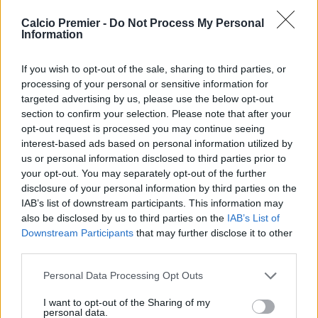
dal tecnico prevedeva un ingaggio di
8 milioni di euro
Calcio Premier -
Do Not Process My Personal
netti a stagione
fino al 30 giugno 2027
.
Information
Senza un accordo su una buonuscita, lo
United
è ora
obbligato a corrispondere ad Amorim l’intero stipendio
If you wish to opt-out of the sale, sharing to third parties, or
residuo. Al netto delle tasse, l’impegno economico per le
processing of your personal or sensitive information for
restanti stagioni ammonta a circa
24 milioni di euro
. Se
targeted advertising by us, please use the below opt-out
sommiamo questa cifra agli 11 milioni già versati al club
section to confirm your selection. Please note that after your
portoghese, il totale dell’operazione Amorim tocca la
opt-out request is processed you may continue seeing
spaventosa quota di
35 milioni di euro
, senza contare i
interest-based ads based on personal information utilized by
us or personal information disclosed to third parties prior to
compensi e le relative indennità per i numerosi
your opt-out. You may separately opt-out of the further
componenti del suo staff tecnico, anch’essi destinati
disclosure of your personal information by third parties on the
all’addio.
IAB’s list of downstream participants. This information may
L’era
Amorim
va così in archivio come l’ennesima
also be disclosed by us to third parties on the
IAB’s List of
incompiuta, un vento di cambiamento che si è infranto
Downstream Participants
that may further disclose it to other
contro le dinamiche interne di un club che dal 2013 non
third parties.
riesce a trovare pace. Per i Red Devils si tratta
dell’ennesima scommessa persa e di un danno economico
Personal Data Processing Opt Outs
che peserà inevitabilmente sulle prossime finestre di
I want to opt-out of the Sharing of my
mercato, in un’annata già segnata dalla mancata
personal data.