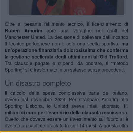
Oltre al pesante fallimento tecnico, il licenziamento di
Ruben Amorim
apre una voragine nei conti del
Manchester United. La decisione di sollevare dall’incarico
il tecnico portoghese non è solo una scelta sportiva,
ma
un’operazione finanziaria dolorosissima che conferma
la gestione scellerata degli ultimi anni all’Old Trafford
.
Tra clausole pagate e stipendi da onorare, il “metodo
Sporting” si è trasformato in un salasso senza precedenti.
Un disastro completo
Il calcolo della spesa complessiva parte da lontano,
ovvero dal novembre 2024. Per strappare Amorim allo
Sporting Lisbona, lo United aveva infatti sborsato
11
milioni di euro
per l’esercizio della clausola rescissoria
.
Quello che doveva essere un investimento sul futuro si è
rivelato un capitale bruciato in soli 14 mesi. A questa cifra
si aggiunge ora il nodo del contratto: l’accordo sottoscritto