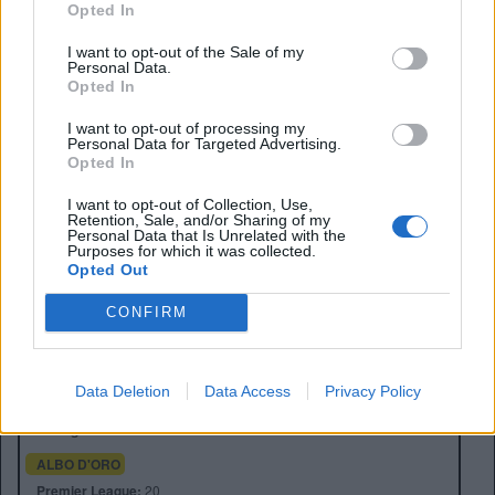
partecipazione alle coppe europee e dalla necessità di
Opted In
una ricostruzione che appare, ancora una volta, infinita.
I want to opt-out of the Sale of my
Personal Data.
Opted In
I want to opt-out of processing my
Personal Data for Targeted Advertising.
Opted In
I want to opt-out of Collection, Use,
Retention, Sale, and/or Sharing of my
Personal Data that Is Unrelated with the
Purposes for which it was collected.
Opted Out
CONFIRM
Anno di Fondazione:
1878 come Newton Health LYR F.C.
Stadio:
Old Trafford (75.731)
Città:
Manchester
Data Deletion
Data Access
Privacy Policy
Presidente:
Avram Glazer e Joel Glazer
Manager:
Ruben Amorim
ALBO D'ORO
Premier League:
20