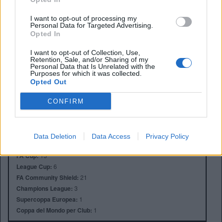
I want to opt-out of processing my
Personal Data for Targeted Advertising.
Opted In
I want to opt-out of Collection, Use,
Retention, Sale, and/or Sharing of my
Personal Data that Is Unrelated with the
Anno di Fondazione:
1878 come Newton Health LYR F.C.
Purposes for which it was collected.
Opted Out
Stadio:
Old Trafford (75.731)
Città:
Manchester
CONFIRM
Presidente:
Avram Glazer e Joel Glazer
Manager:
Ruben Amorim
ALBO D'ORO
Data Deletion
Data Access
Privacy Policy
Premier League:
20
FA Cup:
13
League Cup:
6
FA Community Shield:
21
Champions League:
3
Supercoppa Europea:
1
Coppa del Mondo per Club:
1