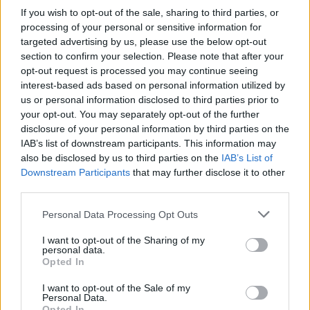
January 6, 2026
If you wish to opt-out of the sale, sharing to third parties, or
processing of your personal or sensitive information for
targeted advertising by us, please use the below opt-out
Cast di leggende
section to confirm your selection. Please note that after your
opt-out request is processed you may continue seeing
Gli altri due nomi sono altre due ex leggende del
interest-based ads based on personal information utilized by
Manchester United. Il primo è
Ole Gunnar Solskjaer
,
us or personal information disclosed to third parties prior to
rimasto svincolato dopo l’esperienza al Besiktas. L’altro è
your opt-out. You may separately opt-out of the further
Michael Carrick
. Entrambi avrebbero dato la loro
disclosure of your personal information by third parties on the
disponibilità, come scrive
Sky Sports
. Ovviamente tutti e 3 i
IAB’s list of downstream participants. This information may
profili sarebbero nomi per concludere la stagione, mentre
also be disclosed by us to third parties on the
IAB’s List of
per la prossima stagione lo United virerà per un nuovo
Downstream Participants
that may further disclose it to other
ciclo tecnico (
Glasner e Howe interessano
). Il direttore
third parties.
tecnico Wilcox sta gestendo il processo, ma l’ultima parola
sarà di Jir Ratclife. Fletcher guiderà la squadra per le
Personal Data Processing Opt Outs
prossime due gare.
I want to opt-out of the Sharing of my
personal data.
Opted In
I want to opt-out of the Sale of my
Personal Data.
Opted In