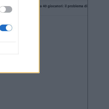
Chelsea, rosa infinita da 40 giocatori: il problema di
Xabi Alonso