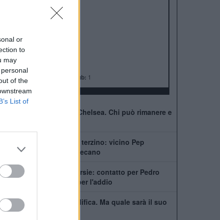
ALBO D'ORO
Premier League:
6
FA Cup:
8
League Cup:
5
sonal or
FA Community Shield:
4
ection to
Champions League:
2
ou may
Supercoppa Europea:
2
 personal
Coppa del Mondo per Club:
1
out of the
 downstream
B’s List of
41 giocatori in rosa al Chelsea. Chi può rimanere e
chi partirà
Chelsea, ecco il nuovo terzino: vicino Pep
Chavarría dal Rayo Vallecano
City scatenato sulle corsie: contatto per Pedro
Neto, Savinho spinge per l'addio
Mudryk, stop alla squalifica. Ma quale sarà il suo
futuro al Chelsea?