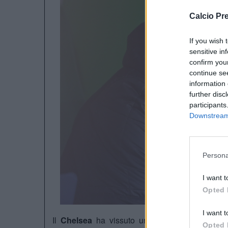
Calcio Pr
If you wish 
sensitive in
confirm you
continue se
information 
further disc
participants
Downstream 
Persona
I want t
Opted 
I want t
Il
Chelsea
ha vissuto una gara frenetica in 
Opted 