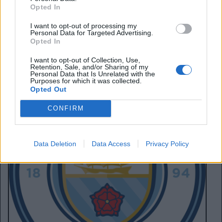
ufficialmente solo dopo l’avventura mondiale. Ma l’ombra
Opted In
del Real Madrid, adesso, è più ingombrante che mai.
I want to opt-out of processing my
Personal Data for Targeted Advertising.
Opted In
I want to opt-out of Collection, Use,
Retention, Sale, and/or Sharing of my
Personal Data that Is Unrelated with the
Purposes for which it was collected.
Opted Out
CONFIRM
Data Deletion
Data Access
Privacy Policy