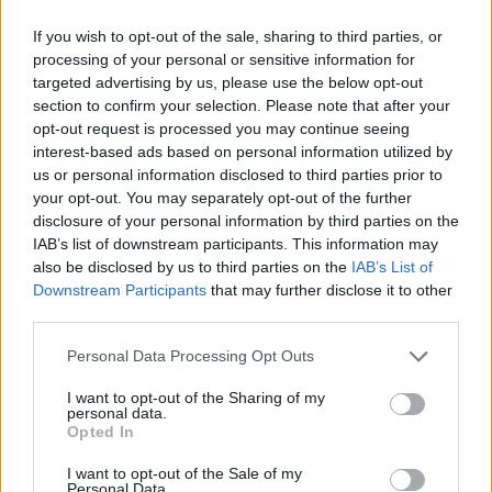
ambizioni della Spagna in vista della rassegna iridata,
tracciando un bilancio della stagione appena conclusa in
If you wish to opt-out of the sale, sharing to third parties, or
Inghilterra:
processing of your personal or sensitive information for
targeted advertising by us, please use the below opt-out
La forma fisica:
“Arrivo fresco alla competizione. A
section to confirm your selection. Please note that after your
livello personale è stata una buona annata, anche se
opt-out request is processed you may continue seeing
con il club non abbiamo ottenuto tutti i traguardi che
interest-based ads based on personal information utilized by
volevamo. Ho meno ritmo rispetto al 2024, ma di
us or personal information disclosed to third parties prior to
contro ho anche molte meno partite accumulate nelle
your opt-out. You may separately opt-out of the further
gambe”.
disclosure of your personal information by third parties on the
IAB’s list of downstream participants. This information may
La pressione del Mondiale:
“Le favorite sono le
also be disclosed by us to third parties on the
IAB’s List of
squadre che abbiamo tutti in mente, ma lo status va
Downstream Participants
that may further disclose it to other
dimostrato sul rettangolo verde: le etichette servono
third parties.
a poco. Il Mondiale è un torneo lungo ed esigente,
dovremo valutare le sensazioni gara dopo gara.
Personal Data Processing Opt Outs
Siamo felici, entusiasti e siamo arrivati tutti in ottima
salute. Essere considerati tra i candidati alla vittoria è
I want to opt-out of the Sharing of my
personal data.
un complimento, ma adesso tocca a noi”.
Opted In
Con un City in piena fase di transizione e un contratto
relativamente breve, il futuro del Pallone d’Oro si deciderà
I want to opt-out of the Sale of my
Personal Data.