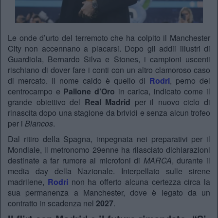
Le onde d’urto del terremoto che ha colpito il Manchester
City non accennano a placarsi. Dopo gli addii illustri di
Guardiola, Bernardo Silva e Stones, i campioni uscenti
rischiano di dover fare i conti con un altro clamoroso caso
di mercato. Il nome caldo è quello di
Rodri
, perno del
centrocampo e
Pallone d’Oro
in carica, indicato come il
grande obiettivo del
Real Madrid
per il nuovo ciclo di
rinascita dopo una stagione da brividi e senza alcun trofeo
per i
Blancos
.
Dal ritiro della Spagna, impegnata nei preparativi per il
Mondiale, il metronomo 29enne ha rilasciato dichiarazioni
destinate a far rumore ai microfoni di
MARCA
, durante il
media day della Nazionale. Interpellato sulle sirene
madrilene,
Rodri
non ha offerto alcuna certezza circa la
sua permanenza a Manchester, dove è legato da un
contratto in scadenza nel
2027
.