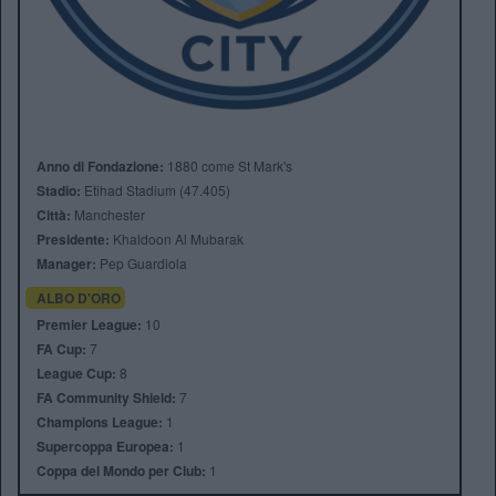
Anno di Fondazione:
1880 come St Mark's
Stadio:
Etihad Stadium (47.405)
Città:
Manchester
Presidente:
Khaldoon Al Mubarak
Manager:
Pep Guardiola
ALBO D'ORO
Premier League:
10
FA Cup:
7
League Cup:
8
FA Community Shield:
7
Champions League:
1
Supercoppa Europea:
1
Coppa del Mondo per Club:
1