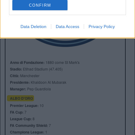
CONFIRM
Data Deletion
Data Access
Privacy Policy
Anno di Fondazione:
1880 come St Mark's
Stadio:
Etihad Stadium (47.405)
Città:
Manchester
Presidente:
Khaldoon Al Mubarak
Manager:
Pep Guardiola
ALBO D'ORO
Premier League:
10
FA Cup:
7
League Cup:
8
FA Community Shield:
7
Champions League:
1