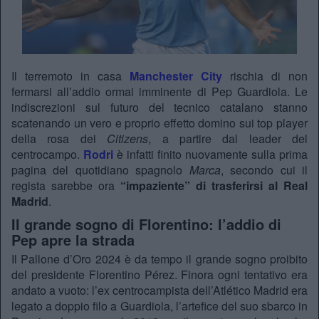
Il terremoto in casa
Manchester City
rischia di non
fermarsi all’addio ormai imminente di Pep Guardiola. Le
indiscrezioni sul futuro del tecnico catalano stanno
scatenando un vero e proprio effetto domino sui top player
della rosa dei
Citizens
, a partire dal leader del
centrocampo.
Rodri
è infatti finito nuovamente sulla prima
pagina del quotidiano spagnolo
Marca
, secondo cui il
regista sarebbe ora
“impaziente” di trasferirsi al Real
Madrid
.
Il grande sogno di Florentino: l’addio di
Pep apre la strada
Il Pallone d’Oro 2024 è da tempo il grande sogno proibito
del presidente Florentino Pérez. Finora ogni tentativo era
andato a vuoto: l’ex centrocampista dell’Atlético Madrid era
legato a doppio filo a Guardiola, l’artefice del suo sbarco in