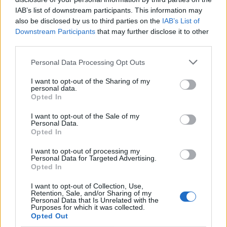
parte dell’Arsenal. Sempre a detta di
Marca
, l’operazione
IAB’s list of downstream participants. This information may
tra i due club per l’estate sarebbe considerata, per la prima
also be disclosed by us to third parties on the
IAB’s List of
volta, assolutamente
“fattibile”
. Per il City si profila
Downstream Participants
that may further disclose it to other
third parties.
un’estate di totale rifondazione.
Personal Data Processing Opt Outs
I want to opt-out of the Sharing of my
personal data.
Opted In
I want to opt-out of the Sale of my
Personal Data.
Opted In
I want to opt-out of processing my
Personal Data for Targeted Advertising.
Opted In
I want to opt-out of Collection, Use,
Retention, Sale, and/or Sharing of my
Personal Data that Is Unrelated with the
Purposes for which it was collected.
Opted Out