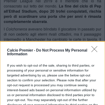
Premier League nel 2019 e il mentore che lo ha
consacrato sul tetto del mondo.
La fine del ciclo di Pep
all’Etihad Stadium, dopo 20 trofei conquistati, rischia
però di scardinare una porta che per anni è rimasta
completamente sbarrata
.
I
Colchoneros
avevano blindato il giocatore in passato pur
di non cederlo agli eterni rivali cittadini, ma il passaggio
intermedio a Manchester ha cambiato le carte in tavola. Il
nome di
Rodri
spunta puntualmente nei vertici di mercato
della dirigenza
blanca
in ogni singola sessione: lo
Calcio Premier -
Do Not Process My Personal
Information
spagnolo, classe ’96, è individuato come l’erede ideale per
riorganizzare la cabina di regia dei
Galácticos
, un reparto
rimasto orfano della qualità e dell’esperienza di leggende
If you wish to opt-out of the sale, sharing to third parties, or
come Toni Kroos e Luka Modrić.
processing of your personal or sensitive information for
targeted advertising by us, please use the below opt-out
Clima di smobilitazione a Manchester
section to confirm your selection. Please note that after your
Secondo la stampa spagnola non c’è più tempo da
opt-out request is processed you may continue seeing
perdere. Il centrocampista sembrerebbe davvero propenso
interest-based ads based on personal information utilized by
a sposare la causa dei campioni d’Europa in carica e a
us or personal information disclosed to third parties prior to
fare ritorno in patria, complice l’aria di smobilitazione che
your opt-out. You may separately opt-out of the further
si respira a Manchester dopo la vittoria della Premier da
disclosure of your personal information by third parties on the