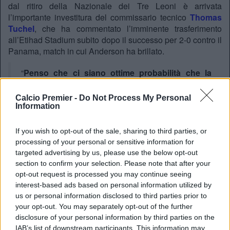
dal ritiro della Nazionale dei Tre Leoni è arrivata
l’importante investitura del commissario tecnico
Thomas
Tuchel
, che ha commentato l’imminente trasferimento
all’Etihad Stadium subito dopo il successo per 2-0 contro il
Panama, match in cui Anderson ha brillato.
“
Penso che ci siano ottime probabilità che la
questione si risolva ufficialmente prima degli
sedicesimi di finale
“, ha confessato Tuchel senza
Calcio Premier -
Do Not Process My Personal
troppi giri di parole. “In campo gioca con una
Information
personalità incredibile, come se fosse il padrone di
casa. Non c’era alcuna preoccupazione sulla sua
If you wish to opt-out of the sale, sharing to third parties, or
forma fisica: lo staff medico ha già dato il via libera,
processing of your personal or sensitive information for
il ragazzo è al 100%”.
targeted advertising by us, please use the below opt-out
section to confirm your selection. Please note that after your
opt-out request is processed you may continue seeing
Mercoledì 1° luglio l’Inghilterra scenderà in campo per la
interest-based ads based on personal information utilized by
fase a eliminazione diretta contro la Repubblica
us or personal information disclosed to third parties prior to
Democratica del Congo, ma l’impressione è che prima del
your opt-out. You may separately opt-out of the further
fischio d’inizio Anderson avrà già messo la firma sul
disclosure of your personal information by third parties on the
ricchissimo contratto a lungo termine che lo legherà
IAB’s list of downstream participants. This information may