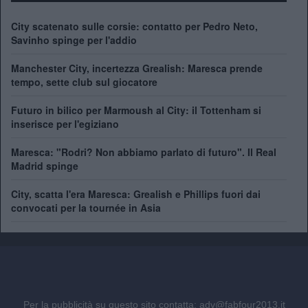
City scatenato sulle corsie: contatto per Pedro Neto,
Savinho spinge per l'addio
Manchester City, incertezza Grealish: Maresca prende
tempo, sette club sul giocatore
Futuro in bilico per Marmoush al City: il Tottenham si
inserisce per l'egiziano
Maresca: "Rodri? Non abbiamo parlato di futuro". Il Real
Madrid spinge
City, scatta l'era Maresca: Grealish e Phillips fuori dai
convocati per la tournée in Asia
Per la pubblicità su questo sito contatta:
adv@fabfour2013.it