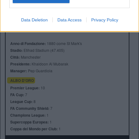
Data Deletion
Data Access
Privacy Policy
Anno di Fondazione:
1880 come St Mark's
Stadio:
Etihad Stadium (47.405)
Città:
Manchester
Presidente:
Khaldoon Al Mubarak
Manager:
Pep Guardiola
ALBO D'ORO
Premier League:
10
FA Cup:
7
League Cup:
8
FA Community Shield:
7
Champions League:
1
Supercoppa Europea:
1
Coppa del Mondo per Club:
1