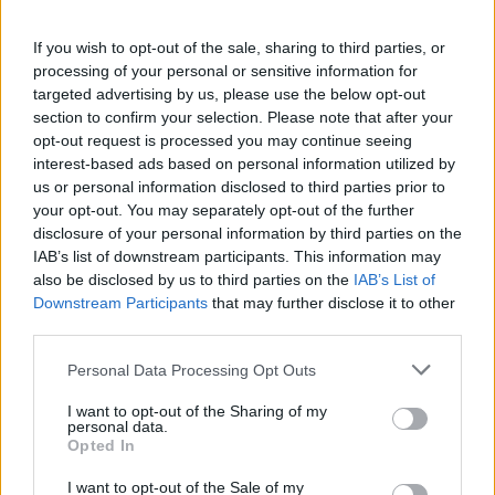
If you wish to opt-out of the sale, sharing to third parties, or
processing of your personal or sensitive information for
L’infortunio di Reece James potrebbe mettere in grande
targeted advertising by us, please use the below opt-out
difficoltà
Thomas Tuchel
. Il tecnico tedesco ha una rosa
section to confirm your selection. Please note that after your
abbondante, ma se c’è un ruolo più scoperto rispetto agli
opt-out request is processed you may continue seeing
altri è proprio quello del terzino destro.
Reece James
interest-based ads based on personal information utilized by
aveva già fatto dei segni alla panchina contro il Ghana, ma
us or personal information disclosed to third parties prior to
alla fine è rimasto in campo. Il capitano del Chelsea non
your opt-out. You may separately opt-out of the further
giocava due gare di fila da marzo, ed ha yna lunga storia
disclosure of your personal information by third parties on the
di infortuni. Come scrive Sky, sembra difficile pensare ad
IAB’s list of downstream participants. This information may
also be disclosed by us to third parties on the
IAB’s List of
un ritorno per questo Mondiale.
Downstream Participants
that may further disclose it to other
Il sostituto
third parties.
Tuchel ha scelto di non convocare
Alexander Arnold e
Ben White
, i due migliori nel ruolo insieme a James.
Personal Data Processing Opt Outs
Livramento invece ha lasciato il ritiro per infortunio. A
I want to opt-out of the Sharing of my
questo punto Tuchel sarà costretto a spostare un centrale. I
personal data.
candidati sono
Chalobah e Quansah
, che però nascono
Opted In
proprio come centrali. Il terzo nome è quello di
Spence
,
I want to opt-out of the Sale of my
che però in stagione ha ricoperto il ruolo di terzino sinistro.