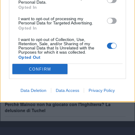
Personal Data.
Opted In
I want to opt-out of processing my
Personal Data for Targeted Advertising.
Opted In
Pep Guardiola di nuovo in panchina? L'offerta di una
Nazionale fa sognare i tifosi
I want to opt-out of Collection, Use,
Retention, Sale, and/or Sharing of my
Personal Data that Is Unrelated with the
Tuchel: "I cambi? Nessun rimpianto. Dobbiamo convivere
Purposes for which it was collected.
col dolore"
Opted Out
Perchè l'Inghilterra non esonera Tuchel? Dalla clausola ad
CONFIRM
Euro2028
Dentro al Mondiale dell'Inghilterra. Tutti i retroscena
Data Deletion
Data Access
Privacy Policy
sull'eliminazione
Perchè Mainoo non ha giocato con l'Inghilterra? La
delusione di Tuchel