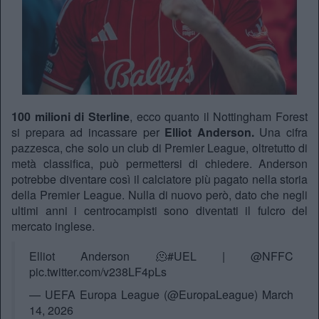
100 milioni di Sterline
, ecco quanto il Nottingham Forest
si prepara ad incassare per
Elliot Anderson.
Una cifra
pazzesca, che solo un club di Premier League, oltretutto di
metà classifica, può permettersi di chiedere. Anderson
potrebbe diventare così il calciatore più pagato nella storia
della Premier League. Nulla di nuovo però, dato che negli
ultimi anni i centrocampisti sono diventati il fulcro del
mercato inglese.
Elliot Anderson 🫠
#UEL
|
@NFFC
pic.twitter.com/v238LF4pLs
— UEFA Europa League (@EuropaLeague)
March
14, 2026