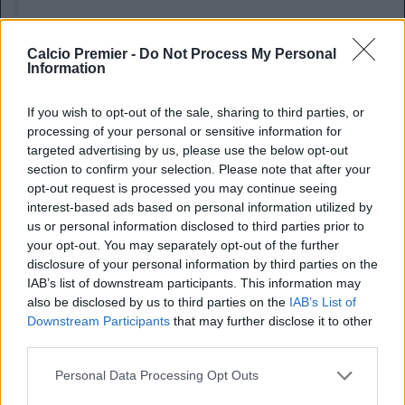
Il profilo
Calcio Premier -
Do Not Process My Personal
Caicedo, Enzo, Rice
, sono solo alcuni degli esempi di
Information
come i club di Premier vogliano investire su qualcuno che
possa cambiare il volto del proprio centrocampo. Anderson
If you wish to opt-out of the sale, sharing to third parties, or
è un giocatore completo, su tutti i fronti. Come riporta
The
processing of your personal or sensitive information for
Athletic
, Anderson è tra i migliori in Premier in queste
targeted advertising by us, please use the below opt-out
categorie statistiche:
progressioni palla al piede,
section to confirm your selection. Please note that after your
incursioni nella trequarti avversaria, occasioni create
opt-out request is processed you may continue seeing
da calci piazzati in attacco
, duelli aerei vinti e tiri bloccati.
interest-based ads based on personal information utilized by
I giocatori che fanno di più costano di più. Inoltre c’è un
us or personal information disclosed to third parties prior to
your opt-out. You may separately opt-out of the further
dato dove eccelle (solo l’1% fa meglio di lui in Europa), i
disclosure of your personal information by third parties on the
palloni recuperati a partita. Un giocatore simile può
IAB’s list of downstream participants. This information may
adattarsi perfettamente a qualsiasi sistema, anche a quello
also be disclosed by us to third parties on the
IAB’s List of
di Enzo Maresca nel Manchester City. Non è un caso che
Downstream Participants
that may further disclose it to other
anche Tuchel lo ha piazzato davanti alla difesa con Rice,
third parties.
una coppa che sembra perfetta. Come se non bastasse ha
segnato 4 gol e distribuito 4 assist in Premier. Come detto,
Personal Data Processing Opt Outs
le valutazioni in Premier sono spesso eccessive, ma