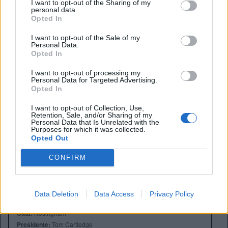
Anderson sembra essere
un giocatore davvero
I want to opt-out of the Sharing of my
personal data.
universale
,
Opted In
I want to opt-out of the Sale of my
Personal Data.
Opted In
I want to opt-out of processing my
Personal Data for Targeted Advertising.
Opted In
I want to opt-out of Collection, Use,
Retention, Sale, and/or Sharing of my
Personal Data that Is Unrelated with the
Purposes for which it was collected.
Opted Out
CONFIRM
Anno di Fondazione:
1865
Data Deletion
Data Access
Privacy Policy
Stadio:
City Ground (30445)
Città:
Nottingham
Presidente:
Tom Cartledge