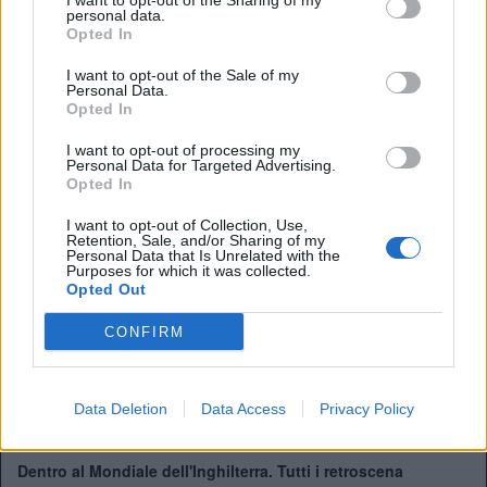
I want to opt-out of the Sharing of my
chiamato
Alexander Arnold, Colwill, Maguire e Hill
, un
personal data.
Opted In
pacchetto di livello internazionale. La mediana è composta
da due talenti limpidi come Gibbs-White e Wharton.
I want to opt-out of the Sale of my
Trequarti con
Bowen, Palmer e Foden
, davvero
Personal Data.
Opted In
impressionante. La punta rimasta fuori dal giro è Dominic
Calvert Lewin. L’Inghilterra nonostante questi assenti ha
I want to opt-out of processing my
una rosa di tantissimo talento, una generazione pazzesca.
Personal Data for Targeted Advertising.
Opted In
I want to opt-out of Collection, Use,
Retention, Sale, and/or Sharing of my
Personal Data that Is Unrelated with the
Pep Guardiola di nuovo in panchina? L'offerta di una
Purposes for which it was collected.
Opted Out
Nazionale fa sognare i tifosi
CONFIRM
Tuchel: "I cambi? Nessun rimpianto. Dobbiamo convivere
col dolore"
Perchè l'Inghilterra non esonera Tuchel? Dalla clausola ad
Data Deletion
Data Access
Privacy Policy
Euro2028
Dentro al Mondiale dell'Inghilterra. Tutti i retroscena