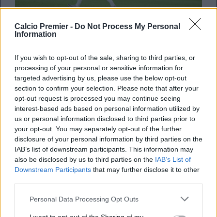
Calcio Premier -
Do Not Process My Personal
Information
Che le convocazioni di
Thomas Tuchel
potessero
sorprendere era ben noto, ma il tedesco ha superato le
If you wish to opt-out of the sale, sharing to third parties, or
aspettative. Alcuni giocatori sono stati richiamati a
processing of your personal or sensitive information for
sorpresa, come
Henderson, Toney e Stones
. Altri invece
targeted advertising by us, please use the below opt-out
sono stati lasciati a casa, come Harry Maguire, che si è
section to confirm your selection. Please note that after your
detto furioso sui propri social. La “rosa” degli assenti nelle
opt-out request is processed you may continue seeing
Americhe è ricca di talento, una vera Inghilterra b. In molti
interest-based ads based on personal information utilized by
si sono divertiti nel comporre la squadra dei non convocati
us or personal information disclosed to third parties prior to
di Tuchel, con il risultato seguente.
your opt-out. You may separately opt-out of the further
disclosure of your personal information by third parties on the
Come Together.
pic.twitter.com/BAsCH4YCjx
IAB’s list of downstream participants. This information may
— England (@England)
May 22, 2026
also be disclosed by us to third parties on the
IAB’s List of
Downstream Participants
that may further disclose it to other
third parties.
La rosa b
Personal Data Processing Opt Outs
Il portiere sarebbe
Pope
, rimasto fuori dopo una deludente
stagione con il Newcastle. In difesa Tuchel non ha