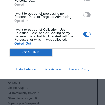
Personal Data.
Opted In
I want to opt-out of processing my
Personal Data for Targeted Advertising.
Opted In
I want to opt-out of Collection, Use,
Retention, Sale, and/or Sharing of my
Personal Data that Is Unrelated with the
Purposes for which it was collected.
Opted Out
Anno di Fondazione:
1892
Stadio:
Anfield (45.276)
CONFIRM
Città:
Liverpool
Presidente:
Tom Werner
Manager:
Arne Slot
Data Deletion
Data Access
Privacy Policy
ALBO D'ORO
Premier League:
19
FA Cup:
8
League Cup:
10
FA Community Shield:
16
Champions League:
6
Supercoppa Europea:
4