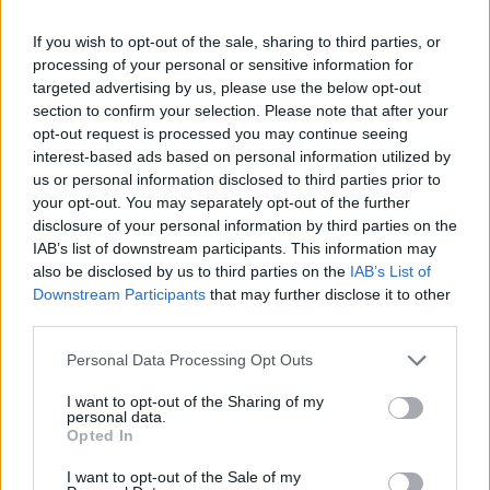
Bernabéu e la prospettiva di lavorare sotto la guida di
José Mourinho
hanno però fatto saltare il banco.
If you wish to opt-out of the sale, sharing to third parties, or
processing of your personal or sensitive information for
A Madrid, Konaté troverà ad accoglierlo una vera e propria
targeted advertising by us, please use the below opt-out
colonia transalpina, riabbracciando i compagni di
section to confirm your selection. Please note that after your
nazionale Kylian Mbappé, Aurélien Tchouaméni, Eduardo
opt-out request is processed you may continue seeing
Camavinga e Ferland Mendy.
interest-based ads based on personal information utilized by
I numeri dell’addio ai Reds
us or personal information disclosed to third parties prior to
your opt-out. You may separately opt-out of the further
Konaté saluta l’Inghilterra dopo una stagione da assoluto
disclosure of your personal information by third parties on the
protagonista all’ombra della Kop. Nell’ultima annata
IAB’s list of downstream participants. This information may
calcistica con la maglia del Liverpool, il difensore francese
also be disclosed by us to third parties on the
IAB’s List of
ha collezionato ben
51 presenze complessive,
Downstream Participants
that may further disclose it to other
impreziosite da 2 reti
, confermandosi come uno dei
third parties.
centrali più continui e fisici dell’intero panorama europeo.
Una partenza a costo zero che costringerà la dirigenza del
Personal Data Processing Opt Outs
Liverpool a tornare prepotentemente sul mercato per
rimpiazzarlo.
I want to opt-out of the Sharing of my
personal data.
Opted In
I want to opt-out of the Sale of my