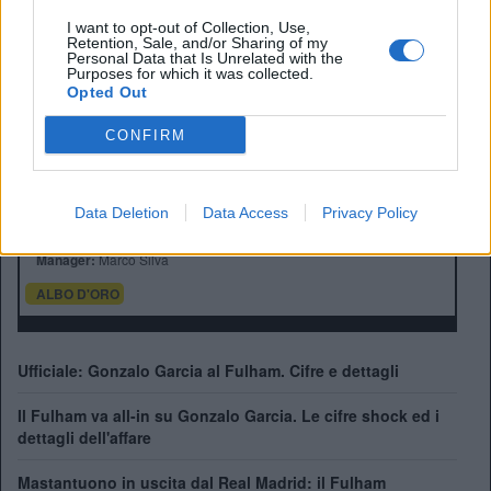
I want to opt-out of Collection, Use,
Retention, Sale, and/or Sharing of my
Personal Data that Is Unrelated with the
Purposes for which it was collected.
Opted Out
CONFIRM
Anno di Fondazione:
1879
Stadio:
Craven Cottage (26.000)
Città:
Londra
Data Deletion
Data Access
Privacy Policy
Presidente:
Tony Khan
Manager:
Marco Silva
ALBO D'ORO
Ufficiale: Gonzalo Garcia al Fulham. Cifre e dettagli
Il Fulham va all-in su Gonzalo Garcia. Le cifre shock ed i
dettagli dell'affare
Mastantuono in uscita dal Real Madrid: il Fulham