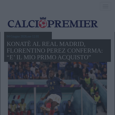
Toggl
navig
04 Giugno 2026,ore 12.01
KONATÈ AL REAL MADRID,
FLORENTINO PEREZ CONFERMA:
“E’ IL MIO PRIMO ACQUISTO”