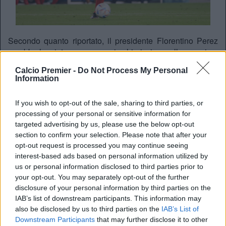
Secondo quanto riportato, il presidente
Florentino Perez
avrebbe lanciato un messaggio chiarissimo sulle prossime
mosse dei Blancos: “Il mio primo acquisto è
Ibrahima
Calcio Premier -
Do Not Process My Personal
Konaté
“.
Information
Il Real Madrid ha già infatti messo le mani sul centrale
francese in uscita
dal Liverpool a parametro zero
. Dopo
If you wish to opt-out of the sale, sharing to third parties, or
l’annuncio (informale) di Mourinho come nuovo allenatore,
processing of your personal or sensitive information for
ecco dunque il primo acquisto del mercato estivo del Real
targeted advertising by us, please use the below opt-out
Madrid.
section to confirm your selection. Please note that after your
opt-out request is processed you may continue seeing
interest-based ads based on personal information utilized by
us or personal information disclosed to third parties prior to
your opt-out. You may separately opt-out of the further
disclosure of your personal information by third parties on the
IAB’s list of downstream participants. This information may
also be disclosed by us to third parties on the
IAB’s List of
Downstream Participants
that may further disclose it to other