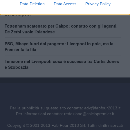
Data Deletion
Data Access
Privacy Policy
Chi è Ibrahim Mbaye, il talento del PSG finito nel mirino
del Liverpool
Tottenham scatenato per Gakpo: contatto con gli agenti,
De Zerbi vuole l'olandese
PSG, Mbaye fuori dal progetto: Liverpool in pole, ma la
Premier fa la fila
Tensione nel Liverpool: cosa è successo tra Curtis Jones
e Szoboszlai
Per la pubblicità su questo sito contatta:
adv@fabfour2013.it
Per informazioni contatta:
redazione@calciopremier.it
Copyright © 2001-2013 Fab Four 2013 Srl. Tutti i diritti riservati