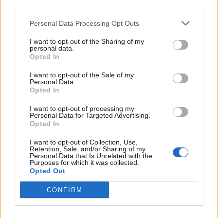
third parties.
Personal Data Processing Opt Outs
I want to opt-out of the Sharing of my
Anno di Fondazione:
1892
personal data.
Stadio:
Anfield (45.276)
Opted In
Città:
Liverpool
I want to opt-out of the Sale of my
Presidente:
Tom Werner
Personal Data.
Manager:
Arne Slot
Opted In
ALBO D'ORO
I want to opt-out of processing my
Premier League:
19
Personal Data for Targeted Advertising.
FA Cup:
8
Opted In
League Cup:
10
I want to opt-out of Collection, Use,
FA Community Shield:
16
Retention, Sale, and/or Sharing of my
Champions League:
6
Personal Data that Is Unrelated with the
Purposes for which it was collected.
Supercoppa Europea:
4
Opted Out
Coppa del Mondo per Club:
1
CONFIRM
Leoni vede il ritorno: il punto sul recupero dall'infortunio