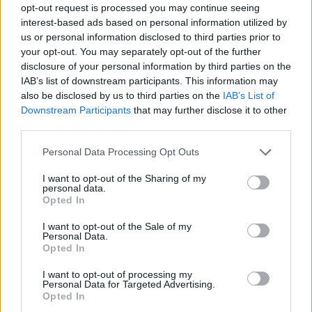
e ai suoi giocatori
. In fin dei conti è la prima volta che una
opt-out request is processed you may continue seeing
nazionale africana riesce a battere gli inglesi. Con questo
interest-based ads based on personal information utilized by
scarto di reti poi.
us or personal information disclosed to third parties prior to
your opt-out. You may separately opt-out of the further
Tuchel può contare 3 vittorie nelle sue prime 4 uscite, ma
disclosure of your personal information by third parties on the
finora gli avversari erano stati tutt’altro che probanti,
IAB’s list of downstream participants. This information may
e
questo inizio per il successore di Gareth Southgate
also be disclosed by us to third parties on the
IAB’s List of
si sta rivelando piuttosto complicato
, secondo quanto
Downstream Participants
that may further disclose it to other
riportato dalla
BBC
. Il CT tedesco ha percepito tutto il
third parties.
malcontento del pubblico del pubblico presente, mentre i
tifosi sono rimasti delusi e non hanno assistito a segni di
Personal Data Processing Opt Outs
miglioramento in vista del Mondiale 2026.
I want to opt-out of the Sharing of my
Le parole nel post gara di
Koulibaly
personal data.
Opted In
Ieri il Senegal ha scritto una pagina unica del calcio,
perché con la vittoria per 3-1 sui Tre Leoni la squadra di
I want to opt-out of the Sale of my
Personal Data.
Pape Thiaw è diventata la prima nazionale africana di
Opted In
sempre a sconfiggere gli inglesi in 22 tentativi. Nel post-
partita il capitano e difensore del Senegal
Kalidou
I want to opt-out of processing my
Personal Data for Targeted Advertising.
Koulibaly
, che ha militato nel Chelsea e nel Napoli, oggi
Opted In
all’Al Hilal ha espresso le proprie emozioni: