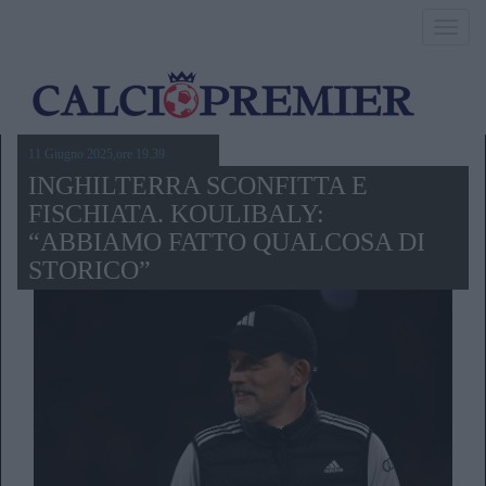
Toggl
navig
11 Giugno 2025,ore 19.39
INGHILTERRA SCONFITTA E
FISCHIATA. KOULIBALY:
“ABBIAMO FATTO QUALCOSA DI
STORICO”