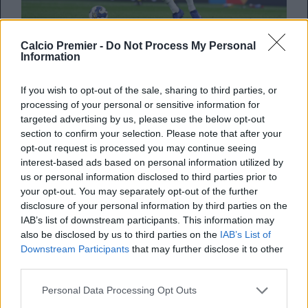
Calcio Premier -
Do Not Process My Personal
L’Inghilterra
vuole tornare al successo per blindare il
Information
primo posto nel proprio gruppo. L’avversario sulla carta è
quello più agevole del raggruppamento, Panama. Il
If you wish to opt-out of the sale, sharing to third parties, or
pareggio contro il Ghana è stato però una brutta battuta
processing of your personal or sensitive information for
d’arresto per i ragazzi di Tuchel, dopo il grande esordio
targeted advertising by us, please use the below opt-out
contro la Croazia. Il tecnico tedesco potrebbe
far riposare
section to confirm your selection. Please note that after your
numerosi titolari
, soprattutto coloro che sono acciaccati. I
opt-out request is processed you may continue seeing
ritmi di una stagione di Premier sono estenuanti, e per
interest-based ads based on personal information utilized by
questo qualche giocatore non è al massimo della
us or personal information disclosed to third parties prior to
condizione atletica.
your opt-out. You may separately opt-out of the further
disclosure of your personal information by third parties on the
Declan Rice
#FIFAWorldCup
IAB’s list of downstream participants. This information may
pic.twitter.com/Il0taj8kSX
also be disclosed by us to third parties on the
IAB’s List of
Downstream Participants
that may further disclose it to other
— H (@HQpcrt)
June 23, 2026
third parties.
Personal Data Processing Opt Outs
James e Rice