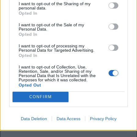
I want to opt-out of the Sharing of my
In particolare, secondo i media britannici, sarebbero
personal data.
Reece James e Declan Rice
i giocatori indiziati a pertire
Opted In
dalla panchina. Rice è stato sostituito per un fastidio alla
schiena contro il Ghana, e ha lasciato lo stadio con una
I want to opt-out of the Sale of my
Personal Data.
vistosa fasciatura. Per il capitano del Chelsea invece non
Opted In
sembrano esserci particolari problemi fisici, ma la sua
attitudine agli infortuni non lascia tranquillo lo staff di
I want to opt-out of processing my
Personal Data for Targeted Advertising.
Tuchel.
Opted In
I want to opt-out of Collection, Use,
Retention, Sale, and/or Sharing of my
Personal Data that Is Unrelated with the
Purposes for which it was collected.
Pep Guardiola di nuovo in panchina? L'offerta di una
Opted Out
Nazionale fa sognare i tifosi
CONFIRM
Tuchel: "I cambi? Nessun rimpianto. Dobbiamo convivere
col dolore"
Data Deletion
Data Access
Privacy Policy
Perchè l'Inghilterra non esonera Tuchel? Dalla clausola ad
Euro2028