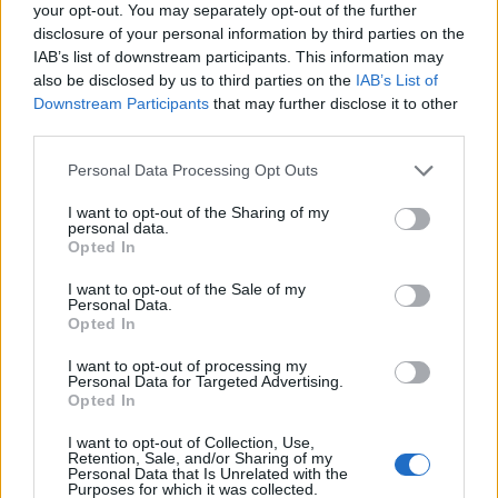
Infantino, è innegabile.
your opt-out. You may separately opt-out of the further
disclosure of your personal information by third parties on the
IAB’s list of downstream participants. This information may
also be disclosed by us to third parties on the
IAB’s List of
Downstream Participants
that may further disclose it to other
third parties.
Personal Data Processing Opt Outs
I want to opt-out of the Sharing of my
personal data.
Opted In
I want to opt-out of the Sale of my
Anno di Fondazione:
1905
Personal Data.
Opted In
Stadio:
Stamford Bridge (41.837)
Città:
Londra
I want to opt-out of processing my
Presidente:
Todd Boehly
Personal Data for Targeted Advertising.
Opted In
Manager:
Enzo Maresca
ALBO D'ORO
I want to opt-out of Collection, Use,
Retention, Sale, and/or Sharing of my
Premier League:
6
Personal Data that Is Unrelated with the
FA Cup:
8
Purposes for which it was collected.