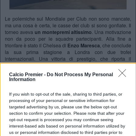
Le polemiche sul Mondiale per Club non sono mancate,
ma una cosa è certa, le casse dei club si sono gonfiate. Il
torneo aveva
un montepremi altissimo
. Una motivazione
non da poco per le squadre partecipanti. Alla fine a
trionfare è stato il Chelsea di
Enzo Maresca
, che conclude
la sua prima stagione a Londra con due trofei
internazionali. Una vittoria di prestigio, che riporta il
Chelsea nell’olimpo, dopo anni bui. Ma oltre a questo,
come detto, c’è il lato economico, che fa felice Todd
Calcio Premier -
Do Not Process My Personal
Boehly.
Information
Battere cassa
If you wish to opt-out of the sale, sharing to third parties, or
Come scrive la BBC, il Chelsea
incasserà ben 84 milioni
processing of your personal or sensitive information for
di Sterline
(vale a dire 96 milioni di Euro). Naturalmente
targeted advertising by us, please use the below opt-out
avendo vinto il trofeo, la cifra maggiore spetta proprio ai
section to confirm your selection. Please note that after your
blues. Il Psg non si lamenterà di certo, dato che si porta a
opt-out request is processed you may continue seeing
casa 78 milioni di Sterline. Il valore della competizione
interest-based ads based on personal information utilized by
resta da valutare, ma l’appeal economico creato da
us or personal information disclosed to third parties prior to