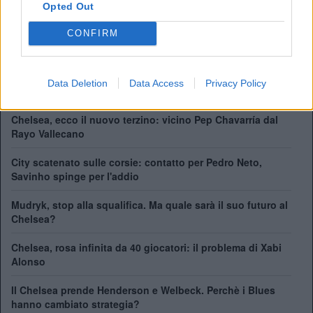
Opted Out
League Cup:
5
FA Community Shield:
4
CONFIRM
Champions League:
2
Supercoppa Europea:
2
Coppa del Mondo per Club:
1
Data Deletion
Data Access
Privacy Policy
Chelsea, ecco il nuovo terzino: vicino Pep Chavarría dal
Rayo Vallecano
City scatenato sulle corsie: contatto per Pedro Neto,
Savinho spinge per l'addio
Mudryk, stop alla squalifica. Ma quale sarà il suo futuro al
Chelsea?
Chelsea, rosa infinita da 40 giocatori: il problema di Xabi
Alonso
Il Chelsea prende Henderson e Welbeck. Perchè i Blues
hanno cambiato strategia?