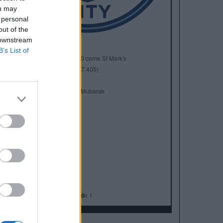
ou may
 personal
out of the
 downstream
B’s List of
Anno di Fondazione:
1880 come St Mark's
Stadio:
Etihad Stadium (47.405)
Città:
Manchester
Presidente:
Khaldoon Al Mubarak
Manager:
Pep Guardiola
ALBO D'ORO
Premier League:
10
FA Cup:
7
League Cup:
8
FA Community Shield:
7
Champions League:
1
Supercoppa Europea:
1
Coppa del Mondo per Club:
1