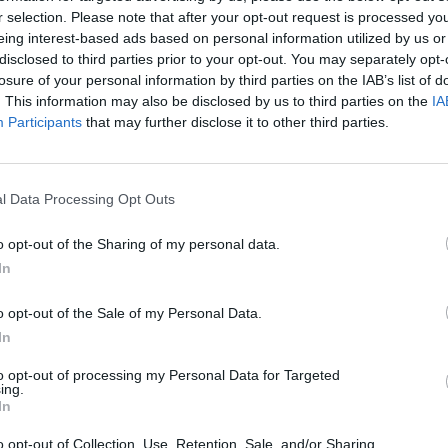
r selection. Please note that after your opt-out request is processed y
eing interest-based ads based on personal information utilized by us or
disclosed to third parties prior to your opt-out. You may separately opt-
losure of your personal information by third parties on the IAB’s list of
. This information may also be disclosed by us to third parties on the
IA
Participants
that may further disclose it to other third parties.
l Data Processing Opt Outs
icco
Mansour
della parte azzurra di Manchester vorrebbe
o opt-out of the Sharing of my personal data.
lla fine della sua carriera.
In
 continue offerte del
Real Madrid
che probabilmente vorrà
o opt-out of the Sale of my Personal Data.
o in vista dell’apparente blocco del mercato biennale, ma
In
a dirigenza è ampiamente convinta di poter far leva sulla
l team che lo prelevò dall’
Atletico Madrid
.
to opt-out of processing my Personal Data for Targeted
ing.
 certo un buon biglietto da visita, l’imminente approdo a
In
poter essere il
quid
in più per far si che la carriera del
Kun
o opt-out of Collection, Use, Retention, Sale, and/or Sharing