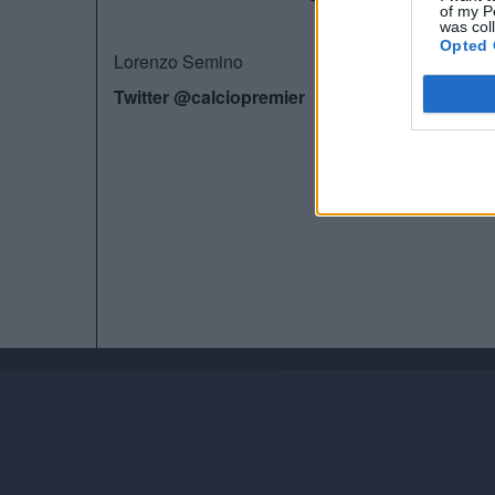
of my P
was col
Opted 
Lorenzo Semino
Twitter @calciopremier