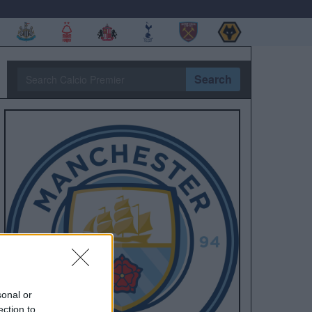
Search
sonal or
ection to