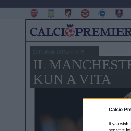
22 Febbraio 2016,ore 11.45
IL MANCHESTE
KUN A VITA
Calcio Pr
If you wish 
sensitive in