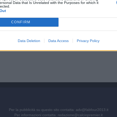
ersonal Data that Is Unrelated with the Purposes for which it
lected.
Out
CONFIRM
Data Deletion
Data Access
Privacy Policy
Per la pubblicità su questo sito contatta:
adv@fabfour2013.it
Per informazioni contatta:
redazione@calciopremier.it