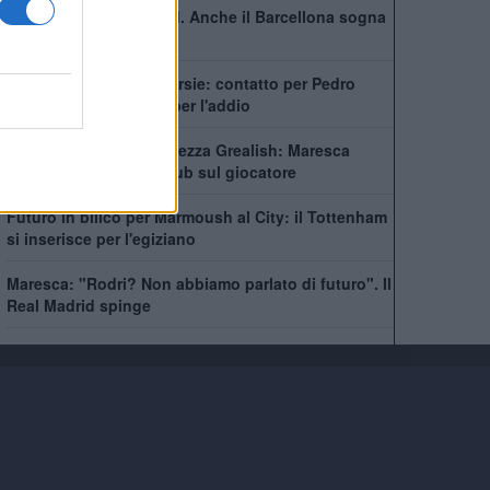
Non solo il Real Madrid. Anche il Barcellona sogna
Rodri
City scatenato sulle corsie: contatto per Pedro
Neto, Savinho spinge per l'addio
Manchester City, incertezza Grealish: Maresca
prende tempo, sette club sul giocatore
Futuro in bilico per Marmoush al City: il Tottenham
si inserisce per l'egiziano
Maresca: "Rodri? Non abbiamo parlato di futuro". Il
Real Madrid spinge