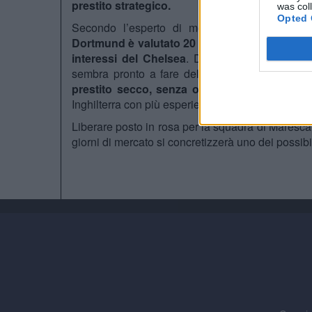
prestito strategico.
was col
Opted 
Secondo l’esperto di mercato
Fabrizio Rom
Dortmund è valutato 20 milioni di euro, con bo
interessi del Chelsea
. Dopo un prestito convi
sembra pronto a fare del Signal Iduna Park l
prestito secco, senza opzione d’acquisto
: u
Inghilterra con più esperienza.
Liberare posto in rosa per la squadra di Maresca 
giorni di mercato si concretizzerà uno dei possibi