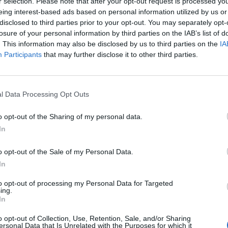
r selection. Please note that after your opt-out request is processed y
eing interest-based ads based on personal information utilized by us or
disclosed to third parties prior to your opt-out. You may separately opt-
losure of your personal information by third parties on the IAB’s list of
. This information may also be disclosed by us to third parties on the
IA
Participants
that may further disclose it to other third parties.
l Data Processing Opt Outs
o opt-out of the Sharing of my personal data.
In
o opt-out of the Sale of my Personal Data.
In
to opt-out of processing my Personal Data for Targeted
ing.
cordo con il
Borussia Dortmund
. Due giocatori entrambi in
In
rmule diverse in Germania.
Carney Chukwuemeka e Aaron
o opt-out of Collection, Use, Retention, Sale, and/or Sharing
e trattative, tra un addio che sembra definitivo e un
ersonal Data that Is Unrelated with the Purposes for which it