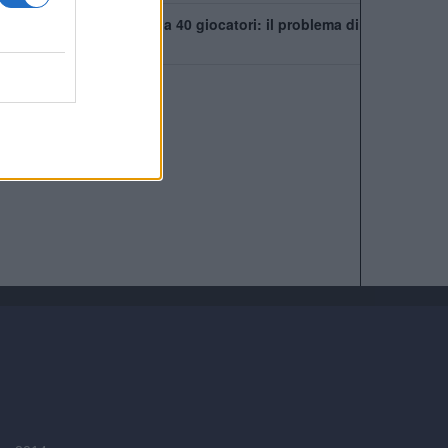
Chelsea, rosa infinita da 40 giocatori: il problema di
Xabi Alonso