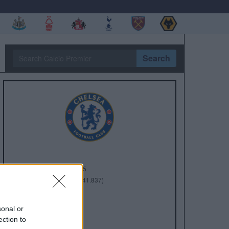
Search
Anno di Fondazione:
1905
Stadio:
Stamford Bridge (41.837)
Città:
Londra
Presidente:
Todd Boehly
sonal or
Manager:
Enzo Maresca
ection to