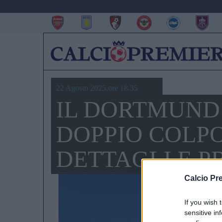
22 Agosto 2025,ore 18.35
IL DORTMUND 
DOPPIO COLPO
DETTAGLI E P
Calcio Pr
If you wish 
sensitive in