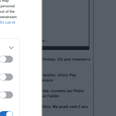
ALBO D'ORO
ou may
 personal
Premier League:
6
out of the
FA Cup:
8
 downstream
League Cup:
5
B’s List of
FA Community Shield:
4
Champions League:
2
Supercoppa Europea:
2
Coppa del Mondo per Club:
1
41 giocatori in rosa al Chelsea. Chi può rimanere e
chi partirà
Chelsea, ecco il nuovo terzino: vicino Pep
Chavarría dal Rayo Vallecano
City scatenato sulle corsie: contatto per Pedro
Neto, Savinho spinge per l'addio
Mudryk, stop alla squalifica. Ma quale sarà il suo
futuro al Chelsea?