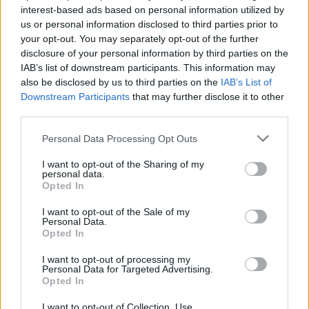
interest-based ads based on personal information utilized by
titolare per la porta blues, e di conseguenza potrebbe
us or personal information disclosed to third parties prior to
essere un segnale per
l’eventuale arrivo di Mike
your opt-out. You may separately opt-out of the further
Maignan
a Stamford Bridge.
disclosure of your personal information by third parties on the
IAB’s list of downstream participants. This information may
also be disclosed by us to third parties on the
IAB’s List of
Downstream Participants
that may further disclose it to other
third parties.
Personal Data Processing Opt Outs
I want to opt-out of the Sharing of my
personal data.
Opted In
I want to opt-out of the Sale of my
Personal Data.
Opted In
Anno di Fondazione:
1905
I want to opt-out of processing my
Stadio:
Stamford Bridge (41.837)
Personal Data for Targeted Advertising.
Opted In
Città:
Londra
Presidente:
Todd Boehly
I want to opt-out of Collection, Use,