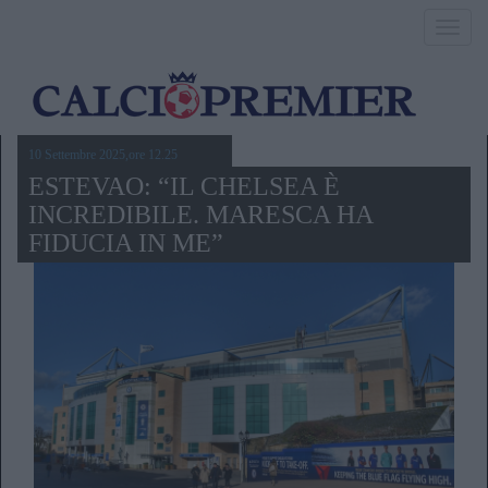
Toggl
navig
10 Settembre 2025,ore 12.25
ESTEVAO: “IL CHELSEA È
INCREDIBILE. MARESCA HA
FIDUCIA IN ME”