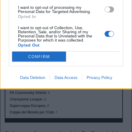
I want to opt-out of processing my
Personal Data for Targeted Advertising.
Opted In
I want to opt-out of Collection, Use,
Anno di Fondazione:
1905
Retention, Sale, and/or Sharing of my
Personal Data that Is Unrelated with the
Stadio:
Stamford Bridge (41.837)
Purposes for which it was collected.
Città:
Londra
Opted Out
Presidente:
Todd Boehly
Manager:
Enzo Maresca
CONFIRM
ALBO D'ORO
Premier League:
6
Data Deletion
Data Access
Privacy Policy
FA Cup:
8
League Cup:
5
FA Community Shield:
4
Champions League:
2
Supercoppa Europea:
2
Coppa del Mondo per Club:
1