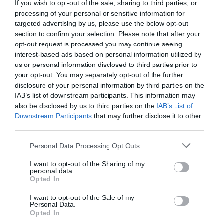
If you wish to opt-out of the sale, sharing to third parties, or
processing of your personal or sensitive information for
targeted advertising by us, please use the below opt-out
La luce di Estevao
section to confirm your selection. Please note that after your
“Sono molto felice perché sto già avendo delle opportunità
opt-out request is processed you may continue seeing
al Chelsea,
più di quanto mi aspettassi.
Il duro lavoro e
interest-based ads based on personal information utilized by
la dedizione in allenamento pagano sempre.
Maresca ha
us or personal information disclosed to third parties prior to
molta fiducia in me
per giocare, anche in un nuovo paese
your opt-out. You may separately opt-out of the further
e in un nuovo campionato. Il Chelsea è fantastico, è stata
disclosure of your personal information by third parties on the
una scelta perfetta! Posso dire che adoro Chelsea, adoro
IAB’s list of downstream participants. This information may
Londra, non credo che potrebbe essere migliore. Cambio
also be disclosed by us to third parties on the
IAB’s List of
di Paese, lontano dalla famiglia, ma è stato fantastico. Dio
Downstream Participants
that may further disclose it to other
mi ha benedetto, questo è il momento più felice della mia
third parties.
vita”
Personal Data Processing Opt Outs
I want to opt-out of the Sharing of my
personal data.
Opted In
I want to opt-out of the Sale of my
Personal Data.
Opted In