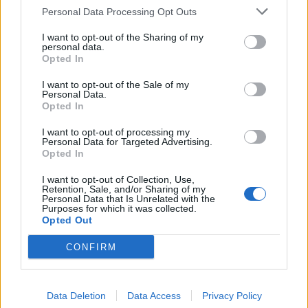
pareggi e ben 23 sconfitte.
Personal Data Processing Opt Outs
Nonostante l’ampio turnover (37 calciatori impiegati) e due
I want to opt-out of the Sharing of my
sessioni di mercato particolarmente dispendiose, lo United
personal data.
Opted In
non è mai riuscito a svoltare, vedendo sfumare anche il
traguardo più importante della stagione con la sconfitta
I want to opt-out of the Sale of my
nella finale di
Europa League
per mano del Tottenham.
Personal Data.
Ora, la calda piazza di San Siro attende lo stratega
Opted In
portoghese per l’inizio di un nuovo ciclo.
I want to opt-out of processing my
Personal Data for Targeted Advertising.
Opted In
I want to opt-out of Collection, Use,
Retention, Sale, and/or Sharing of my
Personal Data that Is Unrelated with the
Purposes for which it was collected.
Opted Out
CONFIRM
Data Deletion
Data Access
Privacy Policy