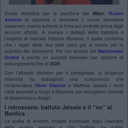
Svolta definitiva per la panchina del
Milan
.
Ruben
Amorim
si appresta a diventare il nuovo allenatore
rossonero: manca soltanto la firma sul contratto prima degli
annunci ufficiali. A rivelare i dettagli della trattativa è
l’esperto di mercato
Fabrizio Romano
, il quale conferma
che i legali delle due parti sono già al lavoro per lo
scambio dei documenti. Per l’ex tecnico del
Manchester
United
è pronto un accordo biennale con opzione di
prolungamento fino al
2029
.
Con l’affondo decisivo per il portoghese, la dirigenza
milanista ha sbaragliato una concorrenza che
comprendeva
Oliver Glasner
e Matthias Jaissle, i nomi
caldi accostati a lungo a Milanello per raccogliere l’eredità
di Massimiliano Allegri.
I retroscena: battuto Jaissle e il “no” al
Benfica
La scelta di Amorim, rimasto svincolato dopo l’esonero
dello scorso gennaio a Old Trafford, ha subito