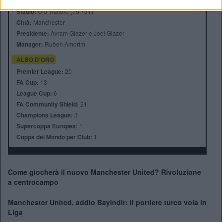
Anno di Fondazione:
1878 come Newton Health LYR F.C.
Stadio:
Old Trafford (75.731)
Città:
Manchester
Presidente:
Avram Glazer e Joel Glazer
Manager:
Ruben Amorim
ALBO D'ORO
Premier League:
20
FA Cup:
13
League Cup:
6
FA Community Shield:
21
Champions League:
3
Supercoppa Europea:
1
Coppa del Mondo per Club:
1
Come giocherà il nuovo Manchester United? Rivoluzione
a centrocampo
Manchester United, addio Bayindir: il portiere turco vola in
Liga