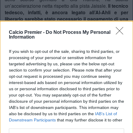
un’accelerazione netta rispetto alla pista Jaissle.
Il tecnico
tedesco, infatti, è ancora legato all’Al-Ahli e per
liberarlo sarebbe stato necessario il pagamento di una
clausola rescissoria vicina ai 10-11 milioni di euro
.
Calcio Premier -
Do Not Process My Personal
Il Milan ha preferito andare dritto sull’ex Sporting CP,
Information
trovando una fortissima sponda nel tecnico stesso: Amorim
ha fortemente voluto la Serie A, tanto da respingere altre
If you wish to opt-out of the sale, sharing to third parties, or
proposte di primissimo piano, inclusa quella dei
processing of your personal or sensitive information for
connazionali del
Benfica
. Tramontata definitivamente,
targeted advertising by us, please use the below opt-out
invece, l’ipotesi Glasner, con cui i contatti si erano interrotti
section to confirm your selection. Please note that after your
già dopo un summit a Monaco.
opt-out request is processed you may continue seeing
Il riscatto dopo l’ombra della Premier
interest-based ads based on personal information utilized by
League
us or personal information disclosed to third parties prior to
your opt-out. You may separately opt-out of the further
Per Ruben Amorim l’avventura all’ombra della Madonnina
disclosure of your personal information by third parties on the
rappresenta l’occasione perfetta per riscattare una
IAB’s list of downstream participants. This information may
parentesi non fortunata in Inghilterra. Alla guida del
also be disclosed by us to third parties on the
IAB’s List of
Manchester United, il manager portoghese ha faticato a
Downstream Participants
that may further disclose it to other
trovare la quadra in un ambiente storicamente complesso,
third parties.
chiudendo l’esperienza con un bilancio di 25 vittorie, 15