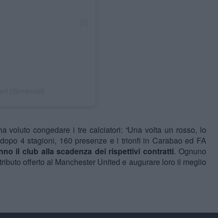
ited (@manutd)
a voluto congedare i tre calciatori:
“
Una volta un rosso, lo
dopo 4 stagioni, 160 presenze e i trionfi in Carabao ed FA
o il club alla scadenza dei rispettivi contratti
. Ognuno
ontributo offerto al Manchester United e augurare loro il meglio