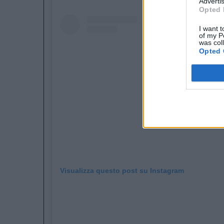
Advertis
Opted 
I want t
of my P
was col
Opted 
Visualizza questo post su Instagram