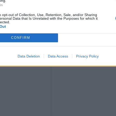
ing.
In
o opt-out of Collection, Use, Retention, Sale, and/or Sharing
ersonal Data that Is Unrelated with the Purposes for which it
lected.
Out
CONFIRM
Data Deletion
Data Access
Privacy Policy