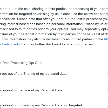
to opt-out of the sale, sharing to third parties, or processing of your per
ed
entra nel vivo. Dopo aver già salutato
Casemiro
, i
Red
formation for targeted advertising by us, please use the below opt-out s
ri svincolati presentata alla Premier League per la prossima
r selection. Please note that after your opt-out request is processed y
rd a parametro zero a partire dal prossimo 1° luglio spiccano
eing interest-based ads based on personal information utilized by us or
ndo così tre capitoli decisamente diversi tra loro.
disclosed to third parties prior to your opt-out. You may separately opt-
 milioni allo svincolo
losure of your personal information by third parties on the IAB’s list of
. This information may also be disclosed by us to third parties on the
IA
 Jadon Sancho. Arrivato a Manchester nel 2021 per ben
85
Participants
that may further disclose it to other third parties.
la storia del club —, l’esterno inglese non è mai riuscito a
mandosi a 83 presenze totali e vincendo la Carabao Cup
ssuto una vera e propria epopea di prestiti, tornando prima al
i Chelsea e Aston Villa, fino alla definitiva e dolorosa
l Data Processing Opt Outs
o opt-out of the Sharing of my personal data.
ormenti fisici
In
ia
. Prelevato nel 2022 dal Feyenoord per 15 milioni di euro,
oni complessive in maglia United,
venendo però frenato da
o opt-out of the Sale of my Personal Data.
i fisici
. Nell’ultima annata è sceso in campo soltanto in 3
In
 PSV Eindhoven del 2025.
to opt-out of processing my Personal Data for Targeted