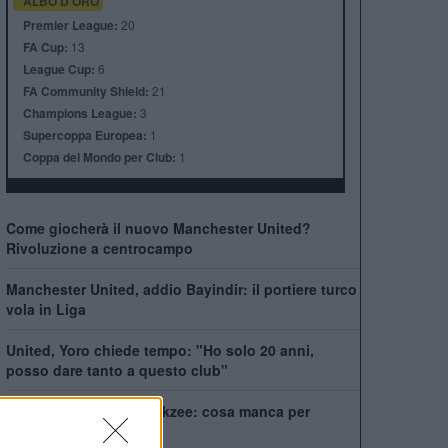
ALBO D'ORO
Premier League:
20
FA Cup:
13
League Cup:
6
FA Community Shield:
21
Champions League:
3
Supercoppa Europea:
1
Coppa del Mondo per Club:
1
Come giocherà il nuovo Manchester United?
Rivoluzione a centrocampo
Manchester United, addio Bayindir: il portiere turco
vola in Liga
United, Yoro chiede tempo: "Ho solo 20 anni,
posso dare tanto a questo club"
La Juventus ha il si Zirkzee: cosa manca per
chiudere