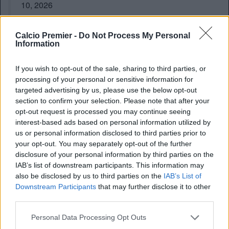
10, 2026
Che cifre
Calcio Premier -
Do Not Process My Personal
Information
I costi dell’operazione sarebbero altissimi. La prima offerta
è stata di 106 milioni di Sterline, ma il Nottingham Forest
If you wish to opt-out of the sale, sharing to third parties, or
ha incredibilmente detto di no. Dalle parti di Nottingham
processing of your personal or sensitive information for
sono convinti che il giocatore valga di più, precisamente
targeted advertising by us, please use the below opt-out
120 milioni di Sterline
. Come riporta il
Guardian
è stata
section to confirm your selection. Please note that after your
questa la richiesta della dirigenza di Marinakis. Adesso la
opt-out request is processed you may continue seeing
palla passa al City, che deve capire se rialzare o puntare
interest-based ads based on personal information utilized by
su altri obiettivi per il centrocampo.
us or personal information disclosed to third parties prior to
your opt-out. You may separately opt-out of the further
disclosure of your personal information by third parties on the
IAB’s list of downstream participants. This information may
also be disclosed by us to third parties on the
IAB’s List of
Downstream Participants
that may further disclose it to other
third parties.
Personal Data Processing Opt Outs