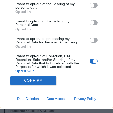
I want to opt-out of the Sharing of my
personal data.
Opted In
I want to opt-out of the Sale of my
Personal Data.
Opted In
I want to opt-out of processing my
Personal Data for Targeted Advertising.
Opted In
I want to opt-out of Collection, Use,
Retention, Sale, and/or Sharing of my
Personal Data that Is Unrelated with the
Purposes for which it was collected.
Opted Out
CONFIRM
Anno di Fondazione:
1880 come St Mark's
Data Deletion
Data Access
Privacy Policy
Stadio:
Etihad Stadium (47.405)
Città:
Manchester
Presidente:
Khaldoon Al Mubarak