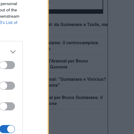
FA Community Shield:
17
 personal
out of the
 downstream
B’s List of
Come giocherà l'Arsenal: da Guimaraes a Tzolis, ma
il blocco resta
Guimaraes-Arsenal, ci siamo: il centrocampista
pronto a lasciare il ritiro
In Newcastle dice no all'Arsenal per Bruno
Guimaraes. Il piano dei Gunners
Wilshere incensa l'Arsenal: "Guimaraes e Vinicius?
Segnale per restare in vetta"
Newcastle, no all'Arsenal per Bruno Guimaraes: il
capitano vuole la cessione