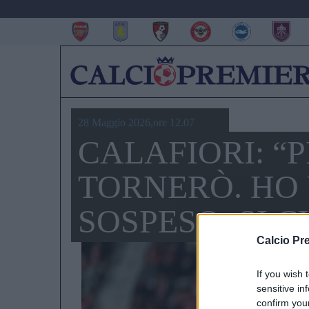
28 Maggio 2026,ore 12.07
CALAFIORI: “P
TORNERÒ. HO 
SOSPESO: SI 
Calcio Pr
If you wish 
sensitive in
confirm you