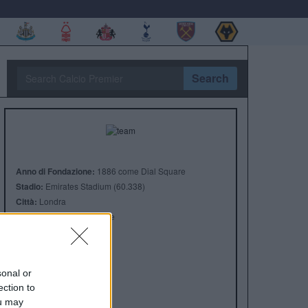
Search
Anno di Fondazione:
1886 come Dial Square
Stadio:
Emirates Stadium (60.338)
Città:
Londra
Presidente:
Sran Kroenke
Manager:
Mikel Arteta
ALBO D'ORO
Premier League:
13
sonal or
FA Cup:
14
ection to
League Cup:
2
ou may