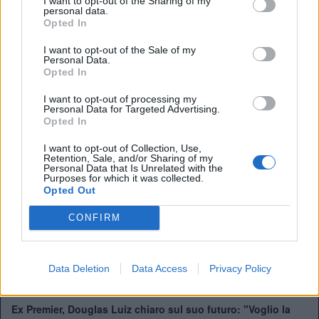
I want to opt-out of the Sharing of my
Secondo il
The Telegraaf
il
Panathinaikos
sarebbe vicini
personal data.
Opted In
a chiudere l’accordo con Don Rafa. Il gigante greco sta
affrontando una stagione difficile, lontano dalla vetta. Per
I want to opt-out of the Sale of my
questo il proprietario Alafouzos vorrebbe l’esperienza di
Personal Data.
Benitez, con il quale ha già avuto un contatto diretto.
Opted In
Benitez guadagnerebbe una cifra alta,
4 milioni di Euro
,
I want to opt-out of processing my
un vero record per il campionato greco. L’affare sembra
Personal Data for Targeted Advertising.
vicinissimo alla chiusura.
Opted In
I want to opt-out of Collection, Use,
Retention, Sale, and/or Sharing of my
Personal Data that Is Unrelated with the
Purposes for which it was collected.
Opted Out
Carragher: "Pensavo che Salah fosse migliore di così"
CONFIRM
Salah, che entusiasmo al Trabzonspor: ma quanto
guadagnerà?
Ex Premier - Mohamed Salah riparte dalla Turchia:
Data Deletion
Data Access
Privacy Policy
ingaggio record e tifosi in delirio
Ex Premier, Douglas Luiz chiaro sul suo futuro: "Voglio la