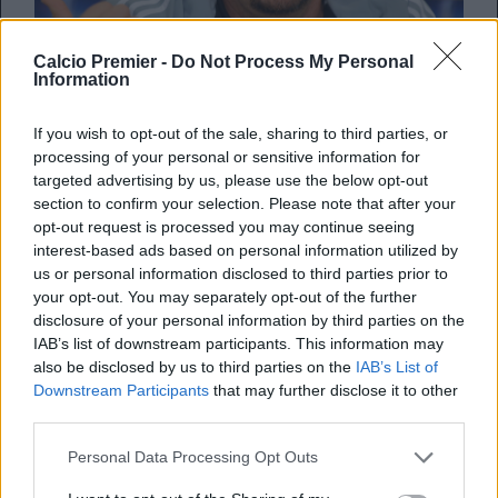
Calcio Premier -
Do Not Process My Personal
Information
Rafa Benitez
nelle ultime stagioni ha girato il mondo, con
varie esperienze in panchina. Dopo i tre anni al
If you wish to opt-out of the sale, sharing to third parties, or
Newcastle, dove è tutto’ora amatissimo per le sue prese di
processing of your personal or sensitive information for
posizione contro l’ex proprietario Ashley, ha passato due
targeted advertising by us, please use the below opt-out
stagioni in Cina. Dopo l’oriente è arrivato il ritorno in
section to confirm your selection. Please note that after your
Inghilterra, con
l’Everton
. Un’esperienza negativa per lo
opt-out request is processed you may continue seeing
spagnolo, ricordato come una leggenda dai rivali del
interest-based ads based on personal information utilized by
Liverpool. A Goodison Park il rapporto con il gruppo non
us or personal information disclosed to third parties prior to
decollò mai. Per finire Benitez si è sieduto sulla panchina
your opt-out. You may separately opt-out of the further
del
Celta Vigo
, ma adesso potrebbe tornare in pista.
disclosure of your personal information by third parties on the
IAB’s list of downstream participants. This information may
Rafa Benítez was appointed Reds boss 2️⃣1️⃣ years
also be disclosed by us to third parties on the
IAB’s List of
ago today 🔴
pic.twitter.com/AplAL3hQWE
Downstream Participants
that may further disclose it to other
— Liverpool FC (@LFC)
June 16, 2025
third parties.
Personal Data Processing Opt Outs
Benitez in Grecia