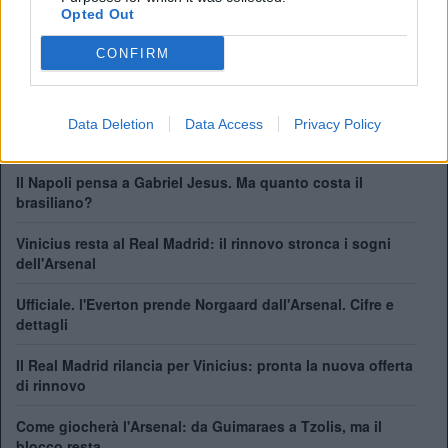
Opted Out
ALBO D'ORO
Premier League:
13
CONFIRM
FA Cup:
14
League Cup:
2
FA Community Shield:
17
Data Deletion
Data Access
Privacy Policy
Il Napoli pensa a Gabriel Jesus. Ma quanto costa il
brasiliano?
Vinicius resta al Real Madrid: il rinnovo stronca i sogni
dell'Arsenal
Ufficiale. l'Everton prende Norgaard dall'Arsenal. Cifre e
dettagli
Il Real Madrid rilancia per Vinicius: pronta la nuova offerta
di rinnovo
Come giocherà l'Arsenal: da Guimaraes a Tzolis, ma il
blocco resta