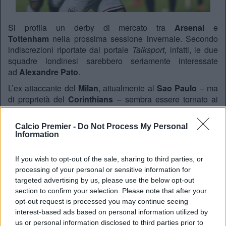
Si profila un derby di mercato tra
Arsenal
e
Tottenham
nella prossima sessione invernale. Secondo
indiscrezioni riportate dal portale
Talksport
, infatti, le due
squadre londinesi sarebbero seriamente interessate
ad
Alexandre Pato
.
L’ex attaccante del
Milan
, attualmente al
Sao Paulo
– ma
di proprietà del
Corinthians
– sembra essere tornato ai
livelli di qualche anno fa, dopo un paio di stagioni
sottotono caratterizzate da tanti infortuni.
Calcio Premier -
Do Not Process My Personal
Information
E’ stato lo stesso agente del 26enne brasiliano,
Riccardo
Napolitano
, a rivelare l’interesse di
Gunners
e
Spurs
nei
confronti del suo assistito. L’agente ha, inoltre, tenuto a
If you wish to opt-out of the sale, sharing to third parties, or
precisare che
Pato
è adesso in ottima forma e ha superato
processing of your personal or sensitive information for
completamente ogni tipo di problema muscolare, vero
targeted advertising by us, please use the below opt-out
section to confirm your selection. Please note that after your
tallone d’achille negli ultimi anni per il
Papero
.
opt-out request is processed you may continue seeing
Non c’è che da aspettare gennaio allora, per vedere se
interest-based ads based on personal information utilized by
effettivamente questi
rumors
di mercato si
us or personal information disclosed to third parties prior to