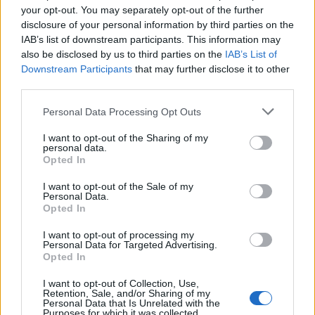
concretizzeranno e potremo ammirare l’attaccante
your opt-out. You may separately opt-out of the further
brasiliano in
Premier League
.
disclosure of your personal information by third parties on the
IAB’s list of downstream participants. This information may
Redazione
also be disclosed by us to third parties on the
IAB’s List of
Twitter @Calciopremier
Downstream Participants
that may further disclose it to other
third parties.
Personal Data Processing Opt Outs
I want to opt-out of the Sharing of my
personal data.
Opted In
I want to opt-out of the Sale of my
Personal Data.
Opted In
I want to opt-out of processing my
Personal Data for Targeted Advertising.
Anno di Fondazione:
1886 come Dial Square
Opted In
Stadio:
Emirates Stadium (60.338)
Città:
Londra
I want to opt-out of Collection, Use,
Presidente:
Sran Kroenke
Retention, Sale, and/or Sharing of my
Personal Data that Is Unrelated with the
Manager:
Mikel Arteta
Purposes for which it was collected.