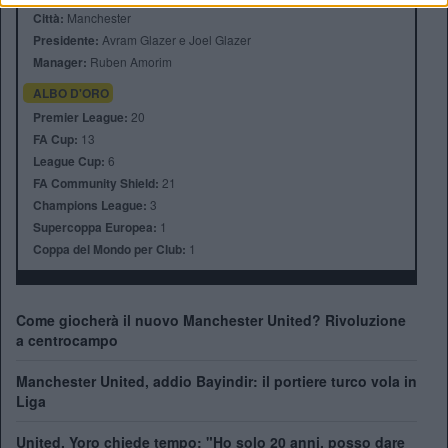
Città:
Manchester
Presidente:
Avram Glazer e Joel Glazer
Manager:
Ruben Amorim
ALBO D'ORO
Premier League:
20
FA Cup:
13
League Cup:
6
FA Community Shield:
21
Champions League:
3
Supercoppa Europea:
1
Coppa del Mondo per Club:
1
Come giocherà il nuovo Manchester United? Rivoluzione
a centrocampo
Manchester United, addio Bayindir: il portiere turco vola in
Liga
United, Yoro chiede tempo: "Ho solo 20 anni, posso dare