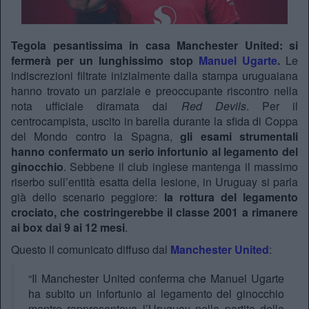
Tegola pesantissima in casa Manchester United: si
fermerà per un lunghissimo stop
Manuel Ugarte
.
Le
indiscrezioni filtrate inizialmente dalla stampa uruguaiana
hanno trovato un parziale e preoccupante riscontro nella
nota ufficiale diramata dai
Red Devils
. Per il
centrocampista, uscito in barella durante la sfida di Coppa
del Mondo contro la Spagna,
gli esami strumentali
hanno confermato un serio infortunio al legamento del
ginocchio
. Sebbene il club inglese mantenga il massimo
riserbo sull’entità esatta della lesione, in Uruguay si parla
già dello scenario peggiore:
la rottura del legamento
crociato, che costringerebbe il classe 2001 a rimanere
ai box dai 9 ai 12 mesi
.
Questo il comunicato diffuso dal
Manchester United
:
“Il Manchester United conferma che Manuel Ugarte
ha subito un infortunio al legamento del ginocchio
mentre rappresentava l’Uruguay nella partita della