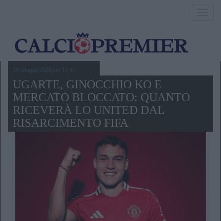
Toggl
navig
29 Giugno 2026,ore 13.42
UGARTE, GINOCCHIO KO E
MERCATO BLOCCATO: QUANTO
RICEVERÀ LO UNITED DAL
RISARCIMENTO FIFA