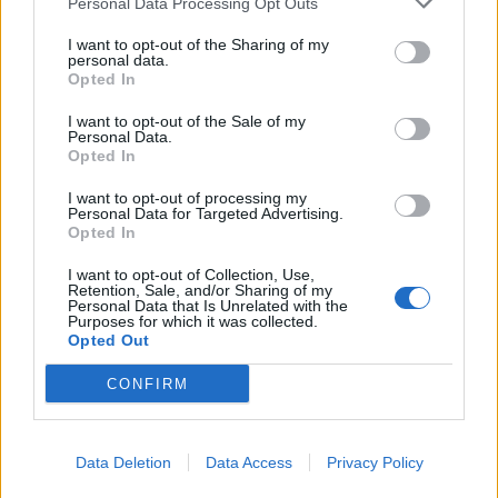
Personal Data Processing Opt Outs
superati i 28 giorni consecutivi di stop.
Con un tetto
massimo fissato a 20.548 euro al giorno (per un limite
I want to opt-out of the Sharing of my
personal data.
di 365 giorni), qualora Ugarte dovesse restare fermo
Opted In
per un intero anno, nelle casse del Manchester United
arriverebbe un indennizzo record da circa 7,5 milioni di
I want to opt-out of the Sale of my
Personal Data.
euro
. Una magra consolazione per una perdita tecnica
Opted In
pesantissima.
I want to opt-out of processing my
Personal Data for Targeted Advertising.
Opted In
I want to opt-out of Collection, Use,
Retention, Sale, and/or Sharing of my
Personal Data that Is Unrelated with the
Purposes for which it was collected.
Opted Out
CONFIRM
Data Deletion
Data Access
Privacy Policy
Anno di Fondazione:
1878 come Newton Health LYR F.C.
Stadio:
Old Trafford (75.731)