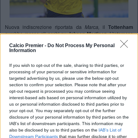
Nuova indiscrezione riportata da
Marca,
il
Tottenham
avrebbe messo gli occhi su
Jakson Martinez
. L’interesse
degli Spurs sarebbe reale, e secondo quanto riporta il
Calcio Premier -
Do Not Process My Personal
portale spagnolo, i londinesi avrebbero bussato alla porta
Information
dell’
Atletico Madrid
per intavolare una trattativa per il
giocatore colombiano. La risposta della dirigenza
If you wish to opt-out of the sale, sharing to third parties, or
spagnola è stata un “no” secco, poichè non hanno alcuna
processing of your personal or sensitive information for
intenzione di separarsi dal bomber prelevato in estate
targeted advertising by us, please use the below opt-out
dopo soli 6 mesi.
section to confirm your selection. Please note that after your
Redazione
opt-out request is processed you may continue seeing
interest-based ads based on personal information utilized by
Twitter @Calciopremier
us or personal information disclosed to third parties prior to
your opt-out. You may separately opt-out of the further
disclosure of your personal information by third parties on the
IAB’s list of downstream participants. This information may
also be disclosed by us to third parties on the
IAB’s List of
Downstream Participants
that may further disclose it to other