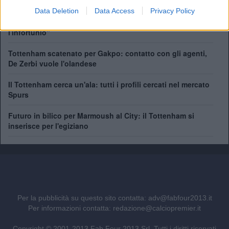
titolare
Data Deletion
Data Access
Privacy Policy
De Zerbi: "Kulusevski? Niente pressione dopo
l'infortunio"
Tottenham scatenato per Gakpo: contatto con gli agenti,
De Zerbi vuole l'olandese
Il Tottenham cerca un'ala: tutti i profili cercati nel mercato
Spurs
Futuro in bilico per Marmoush al City: il Tottenham si
inserisce per l'egiziano
Per la pubblicità su questo sito contatta:
adv@fabfour2013.it
Per informazioni contatta:
redazione@calciopremier.it
Copyright © 2001-2013 Fab Four 2013 Srl. Tutti i diritti riservati