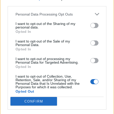
third parties.
Personal Data Processing Opt Outs
I want to opt-out of the Sharing of my
personal data.
Opted In
Anno di Fondazione:
1882 come Hotspur F.C.
I want to opt-out of the Sale of my
Stadio:
Tottenham Hotspur Stadium (62850)
Personal Data.
Città:
Londra
Opted In
Presidente:
Daniel Levy
I want to opt-out of processing my
Manager:
Ange Postecoglou
Personal Data for Targeted Advertising.
Opted In
ALBO D'ORO
Premier League:
2
I want to opt-out of Collection, Use,
FA Cup:
8
Retention, Sale, and/or Sharing of my
Personal Data that Is Unrelated with the
League Cup:
4
Purposes for which it was collected.
FA Community Shield:
7
Opted Out
CONFIRM
Tottenham, che succede a Vicario: Kinsky è il nuovo