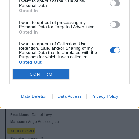
I want to opt-out of the Sale of my
Tottenham fa sul serio: De Zerbi ha scelto il suo nuovo
Personal Data.
asso per l’attacco degli
Spurs
.
Opted In
I want to opt-out of processing my
Personal Data for Targeted Advertising.
Opted In
I want to opt-out of Collection, Use,
Retention, Sale, and/or Sharing of my
Personal Data that Is Unrelated with the
Purposes for which it was collected.
Opted Out
CONFIRM
Anno di Fondazione:
1882 come Hotspur F.C.
Data Deletion
Data Access
Privacy Policy
Stadio:
Tottenham Hotspur Stadium (62850)
Città:
Londra
Presidente:
Daniel Levy
Manager:
Ange Postecoglou
ALBO D'ORO
Premier League:
2