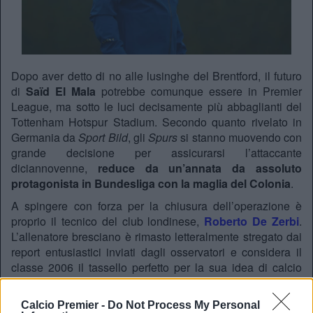
Dopo aver detto di no alle lusinghe del Brentford, il futuro
di
Saïd El Mala
potrebbe comunque essere in Premier
League, ma sotto le luci decisamente più abbaglianti del
Tottenham Hotspur Stadium. Secondo quanto rivelato in
Germania da
Sport Bild
, gli
Spurs
si stanno muovendo con
grande decisione per assicurarsi l’attaccante
diciannovenne,
reduce da un’annata da assoluto
protagonista in Bundesliga con la maglia del Colonia
.
A spingere con forza per la chiusura dell’operazione è
proprio il tecnico del club londinese,
Roberto De Zerbi
.
L’allenatore bresciano è rimasto letteralmente stregato dai
report entusiastici inviati dagli osservatori e considera il
classe 2006 il tassello perfetto per la sua idea di calcio
offensivo, dove il talento e la freschezza dei giovani
vengono storicamente esaltati al massimo.
Calcio Premier -
Do Not Process My Personal