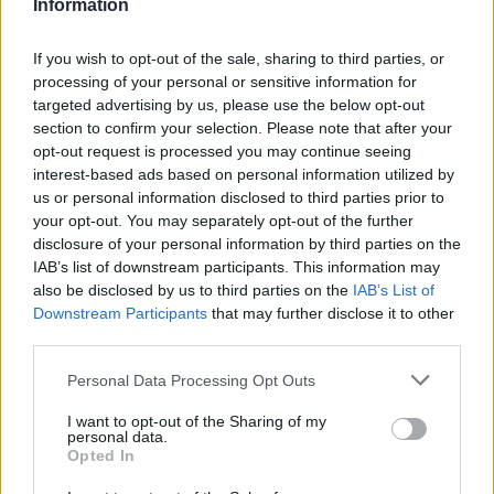
Information
Il no al Brentford e le pretese del Colonia
La valutazione del cartellino fissata dal Colonia è quella
If you wish to opt-out of the sale, sharing to third parties, or
riservata ai futuri top player del calcio mondiale:
il club
processing of your personal or sensitive information for
tedesco chiede una cifra vicina ai 50 milioni di euro per
targeted advertising by us, please use the below opt-out
lasciar partire il proprio gioiello
. Un prezzo monstre che
section to confirm your selection. Please note that after your
tuttavia non aveva spaventato il ricchissimo
Brentford
,
opt-out request is processed you may continue seeing
pronto a investire l’intera somma pur di portarlo a Londra.
interest-based ads based on personal information utilized by
A far saltare il banco, però, è stato lo stesso El Mala. Il
us or personal information disclosed to third parties prior to
talento tedesco ha bloccato personalmente il trasferimento
your opt-out. You may separately opt-out of the further
alle
Bees
, rifiutando la destinazione e preferendo
disclosure of your personal information by third parties on the
IAB’s list of downstream participants. This information may
aspettare la chiamata di una vera e propria big europea.
also be disclosed by us to third parties on the
IAB’s List of
Chiamata che ora sta arrivando direttamente da
De Zerbi
.
Downstream Participants
that may further disclose it to other
Numeri da urlo: la Premier lo aspetta
third parties.
I riflettori del calcio europeo si sono accesi sul
Personal Data Processing Opt Outs
diciannovenne grazie a una stagione 2025/26 straripante,
chiusa con un bottino impressionante di
13 gol e 5
I want to opt-out of the Sharing of my
assist in 36 presenze complessive
. Numeri e prestazioni
personal data.
di livello assoluto che lo hanno consacrato come uno dei
Opted In
pezzi più pregiati e ambiti di questa sessione estiva. Il