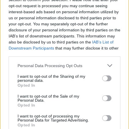
Si tratta, come riportato da
Fabrizio Romano
, di sue
opt-out request is processed you may continue seeing
svincolati di lusso. Il primo è
Andy Robertson
, già cercato
interest-based ads based on personal information utilized by
dal
Tottenham
nel mercato di gennaio. Il giocatore ha
us or personal information disclosed to third parties prior to
raggiunto un accordo con gli Spurs, dopo aver chiuso 9
your opt-out. You may separately opt-out of the further
annni fantastici passati al Liverpool. Il secondo è
Marcos
disclosure of your personal information by third parties on the
Senesi
, centrale argentino in uscita dal Bournemouth.
IAB’s list of downstream participants. This information may
Difensore molto abile con i piedi (5 assist), ha scelto il
also be disclosed by us to third parties on the
IAB’s List of
Tottenham dopo non aver rinnovato con le Cherries. Nel
Downstream Participants
that may further disclose it to other
third parties.
nord di Londra si vuole cancellare un’annata storta, e
l’inizio sembra promettente.
Personal Data Processing Opt Outs
I want to opt-out of the Sharing of my
personal data.
Opted In
I want to opt-out of the Sale of my
Personal Data.
Opted In
I want to opt-out of processing my
Personal Data for Targeted Advertising.
Opted In