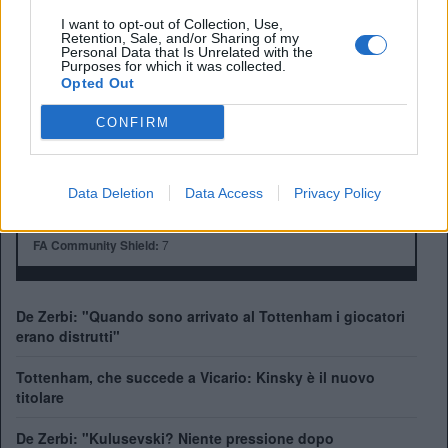
I want to opt-out of Collection, Use,
Anno di Fondazione:
1882 come Hotspur F.C.
Retention, Sale, and/or Sharing of my
Personal Data that Is Unrelated with the
Stadio:
Tottenham Hotspur Stadium (62850)
Purposes for which it was collected.
Città:
Londra
Opted Out
Presidente:
Daniel Levy
CONFIRM
Manager:
Ange Postecoglou
ALBO D'ORO
Premier League:
2
Data Deletion
Data Access
Privacy Policy
FA Cup:
8
League Cup:
4
FA Community Shield:
7
De Zerbi: "Quando sono arrivato al Tottenham i giocatori
erano distrutti"
Tottenham, che succede a Vicario: Kinsky è il nuovo
titolare
De Zerbi: "Kulusevski? Niente pressione dopo