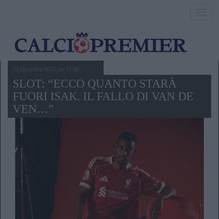
Toggl
navig
23 Dicembre 2025,ore 11.00
SLOT: “ECCO QUANTO STARÀ
FUORI ISAK. IL FALLO DI VAN DE
VEN…”