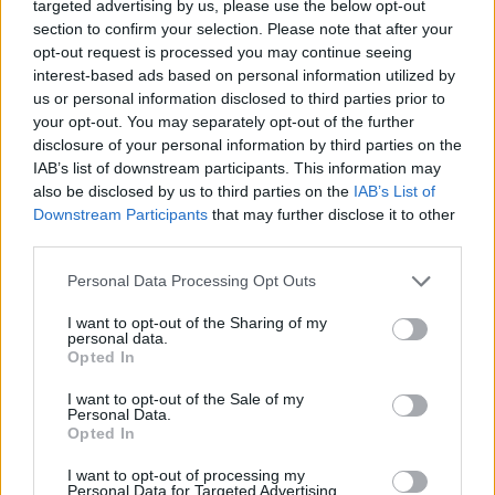
targeted advertising by us, please use the below opt-out
L’infortunio
section to confirm your selection. Please note that after your
“Sarà un infortunio lungo,
un paio di mesi
. È una grande,
opt-out request is processed you may continue seeing
grande delusione per lui e, di conseguenza, anche per noi.
interest-based ads based on personal information utilized by
Per me è stato un fallo sconsiderato. Credo di aver detto
us or personal information disclosed to third parties prior to
molto sul fallo di Xavi Simons (su Virgil van Dijk, per il
your opt-out. You may separately opt-out of the further
quale è stato espulso), che per me è stato del tutto
disclosure of your personal information by third parties on the
involontario. Non credo che un fallo del genere possa mai
IAB’s list of downstream participants. This information may
causare un infortunio.
Il fallo di Van de Ven
, se lo fai 10
also be disclosed by us to third parties on the
IAB’s List of
volte, credo che 10 volte ci siano serie possibilità che un
Downstream Participants
that may further disclose it to other
third parties.
giocatore si infortuni gravemente”
Personal Data Processing Opt Outs
I want to opt-out of the Sharing of my
personal data.
Opted In
I want to opt-out of the Sale of my
Personal Data.
Opted In
I want to opt-out of processing my
Personal Data for Targeted Advertising.