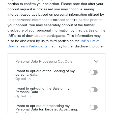
stagione (oltre 11 milioni di euro), con una somma di 8,4
section to confirm your selection. Please note that after your
milioni pagati immediatamente al momento della firma.
opt-out request is processed you may continue seeing
interest-based ads based on personal information utilized by
Questo contratto avrebbe trasformato De Gea nel portiere
us or personal information disclosed to third parties prior to
più pagato al mondo, superando il compagno di reparto
your opt-out. You may separately opt-out of the further
Manuel Neuer, che con il Bayern percepisce 10 milioni
disclosure of your personal information by third parties on the
annui.
IAB’s list of downstream participants. This information may
also be disclosed by us to third parties on the
IAB’s List of
Downstream Participants
that may further disclose it to other
Fonte: skysport
third parties.
Personal Data Processing Opt Outs
I want to opt-out of the Sharing of my
personal data.
Opted In
I want to opt-out of the Sale of my
Personal Data.
Opted In
I want to opt-out of processing my
Personal Data for Targeted Advertising.