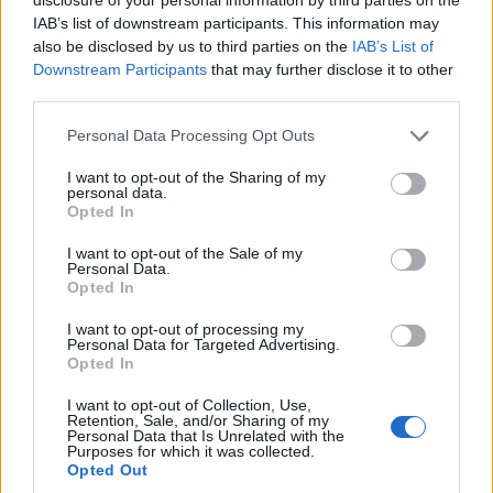
Rivoluzione Chelsea: gli altri obiettivi e le
IAB’s list of downstream participants. This information may
uscite
also be disclosed by us to third parties on the
IAB’s List of
Downstream Participants
that may further disclose it to other
L’arrivo di Palestra non sarà l’unico scossone in casa
third parties.
Blues
. La dirigenza punta a regalare ad Alonso almeno un
altro difensore centrale e un centrocampista (con i fari
Personal Data Processing Opt Outs
puntati su
Valentín Barco
dello Strasburgo). Inoltre, il club
attende gli arrivi di elementi già bloccati nei mesi scorsi,
I want to opt-out of the Sharing of my
personal data.
come l’ala
Geovany Quenda
dallo Sporting Lisbona
Opted In
(operazione da 40 milioni di sterline) e la punta
Emmanuel Emegha
, sempre dallo Strasburgo.
I want to opt-out of the Sale of my
Personal Data.
Sul fronte partenze, dopo l’addio di
Marc Cucurella
volato
Opted In
al Real Madrid, si preannuncia un profondo sfoltimento
dell’organico. L’obiettivo della società è chiaro: snellire
I want to opt-out of processing my
Personal Data for Targeted Advertising.
una rosa extralarge e dimenticare in fretta la turbolenta
Opted In
stagione conclusa al decimo posto e senza pass per le
competizioni europee.
I want to opt-out of Collection, Use,
Retention, Sale, and/or Sharing of my
Personal Data that Is Unrelated with the
Purposes for which it was collected.
Opted Out