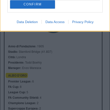
CONFIRM
Data Deletion
Data Access
Privacy Policy
Anno di Fondazione:
1905
Stadio:
Stamford Bridge (41.837)
Città:
Londra
Presidente:
Todd Boehly
Manager:
Enzo Maresca
ALBO D'ORO
Premier League:
6
FA Cup:
8
League Cup:
5
FA Community Shield:
4
Champions League:
2
Supercoppa Europea:
2