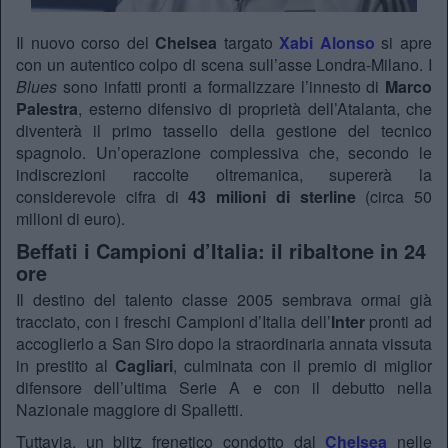
Il nuovo corso del
Chelsea
targato
Xabi Alonso
si apre
con un autentico colpo di scena sull’asse Londra-Milano. I
Blues
sono infatti pronti a formalizzare l’innesto di
Marco
Palestra
, esterno difensivo di proprietà dell’Atalanta, che
diventerà il primo tassello della gestione del tecnico
spagnolo. Un’operazione complessiva che, secondo le
indiscrezioni raccolte oltremanica, supererà la
considerevole cifra di
43 milioni di sterline
(circa 50
milioni di euro).
Beffati i Campioni d’Italia: il ribaltone in 24
ore
Il destino del talento classe 2005 sembrava ormai già
tracciato, con i freschi Campioni d’Italia dell’
Inter
pronti ad
accoglierlo a San Siro dopo la straordinaria annata vissuta
in prestito al
Cagliari
, culminata con il premio di miglior
difensore dell’ultima Serie A e con il debutto nella
Nazionale maggiore di Spalletti.
Tuttavia, un blitz frenetico condotto dal
Chelsea
nelle