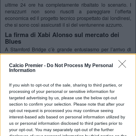
ultime 24 ore ha completamente ribaltato lo scenario. I
nerazzurri non sono riusciti a pareggiare l’offerta
economica ed il progetto tecnico prospettato dai londinesi,
che si sono così assicurati il sì del ventunenne azzurro.
La firma di Xabi Alonso sul mercato dei
Blues
A Stamford Bridge c’è grande entusiasmo per l’arrivo di
Palestra, considerato un profilo di grandissima duttilità,
capace di agire indifferentemente su entrambe le corsie
Calcio Premier -
Do Not Process My Personal
esterne sia come terzino in una linea a quattro che come
Information
tutta fascia.
Questo affare rappresenta anche il primo vero segnale di
If you wish to opt-out of the sale, sharing to third parties, or
processing of your personal or sensitive information for
potere decisionale di Xabi Alonso. Lo spagnolo,
targeted advertising by us, please use the below opt-out
subentrato a maggio a
Liam Rosenior
con la qualifica di
section to confirm your selection. Please note that after your
manager
(e non di semplice capo allenatore), ha avallato e
opt-out request is processed you may continue seeing
spinto fortemente per la conclusione della trattativa.
interest-based ads based on personal information utilized by
Sebbene il suo insediamento ufficiale sia previsto per il 1°
us or personal information disclosed to third parties prior to
luglio, l’ex centrocampista è in costante contatto con la
your opt-out. You may separately opt-out of the further
dirigenza per rimodellare la rosa.
disclosure of your personal information by third parties on the