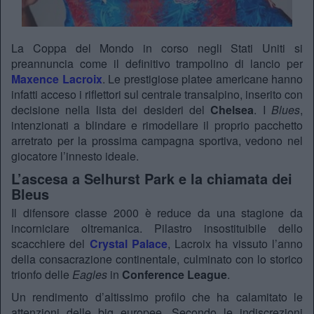
La Coppa del Mondo in corso negli Stati Uniti si
preannuncia come il definitivo trampolino di lancio per
Maxence Lacroix
. Le prestigiose platee americane hanno
infatti acceso i riflettori sul centrale transalpino, inserito con
decisione nella lista dei desideri del
Chelsea
. I
Blues
,
intenzionati a blindare e rimodellare il proprio pacchetto
arretrato per la prossima campagna sportiva, vedono nel
giocatore l’innesto ideale.
L’ascesa a Selhurst Park e la chiamata dei
Bleus
Il difensore classe 2000 è reduce da una stagione da
incorniciare oltremanica. Pilastro insostituibile dello
scacchiere del
Crystal Palace
, Lacroix ha vissuto l’anno
della consacrazione continentale, culminato con lo storico
trionfo delle
Eagles
in
Conference League
.
Un rendimento d’altissimo profilo che ha calamitato le
attenzioni delle big europee. Secondo le indiscrezioni