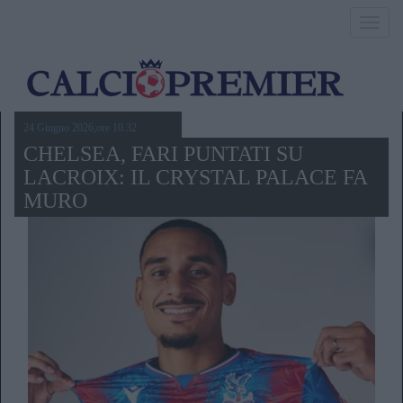
Toggl
navig
24 Giugno 2026,ore 10.32
CHELSEA, FARI PUNTATI SU
LACROIX: IL CRYSTAL PALACE FA
MURO