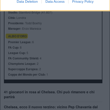
Data Deletion
Data Access
Privacy Policy
Anno di Fondazione:
1905
Stadio:
Stamford Bridge (41.837)
Città:
Londra
Presidente:
Todd Boehly
Manager:
Enzo Maresca
ALBO D'ORO
Premier League:
6
FA Cup:
8
League Cup:
5
FA Community Shield:
4
Champions League:
2
Supercoppa Europea:
2
Coppa del Mondo per Club:
1
41 giocatori in rosa al Chelsea. Chi può rimanere e chi
partirà
Chelsea, ecco il nuovo terzino: vicino Pep Chavarría dal