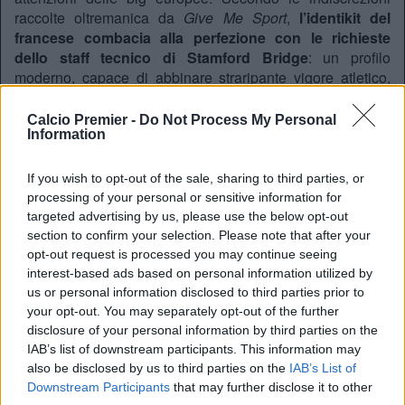
raccolte oltremanica da
Give Me Sport
,
l’identikit del
francese combacia alla perfezione con le richieste
dello staff tecnico di Stamford Bridge
: un profilo
moderno, capace di abbinare straripante vigore atletico,
affidabilità e una forte leadership difensiva.
Calcio Premier -
Do Not Process My Personal
Contratto lungo e muro delle Eagles
Information
Arrivare a dama, tuttavia, non sarà affatto semplice per i
vertici londinesi. A Selhurst Park non si respira aria di
If you wish to opt-out of the sale, sharing to third parties, or
smantellamento e la dirigenza del Palace non ha alcuna
processing of your personal or sensitive information for
intenzione di fare sconti per uno dei propri gioielli più
targeted advertising by us, please use the below opt-out
preziosi. Forte di un debutto con la nazionale maggiore
section to confirm your selection. Please note that after your
arrivato lo scorso marzo – con già quattro gettoni
opt-out request is processed you may continue seeing
collezionati sotto la guida di Deschamps –
il centrale
interest-based ads based on personal information utilized by
transalpino è blindato da un accordo a lungo termine
us or personal information disclosed to third parties prior to
valido fino al 2029
.
your opt-out. You may separately opt-out of the further
disclosure of your personal information by third parties on the
Per piegare la resistenza della sponda rossoblù di Londra
IAB’s list of downstream participants. This information may
e avviare una vera e propria trattativa, il Chelsea sarà
also be disclosed by us to third parties on the
IAB’s List of
costretto a presentare una proposta economica di
Downstream Participants
that may further disclose it to other
primissimo livello.