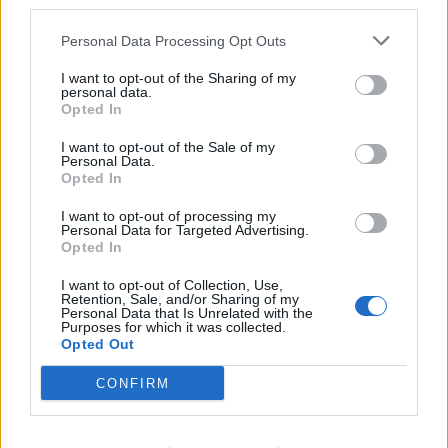
third parties.
Futuro in stand-by
Personal Data Processing Opt Outs
Nonostante i rumors di mercato continuino a rincorrersi, la
testa di Lacroix è attualmente focalizzata soltanto
I want to opt-out of the Sharing of my
sull’avventura iridata con la Francia. Ogni discorso relativo
personal data.
Opted In
al futuro professionale, ai corteggiamenti e al valzer delle
panchine è ufficialmente congelato fino al termine della
I want to opt-out of the Sale of my
rassegna mondiale. La sensazione, però, è che il suo
Personal Data.
Opted In
nome sia già destinato a diventare uno dei tormentoni più
caldi dell’estate in Premier League.
I want to opt-out of processing my
Personal Data for Targeted Advertising.
Opted In
I want to opt-out of Collection, Use,
Retention, Sale, and/or Sharing of my
Personal Data that Is Unrelated with the
Purposes for which it was collected.
Opted Out
CONFIRM