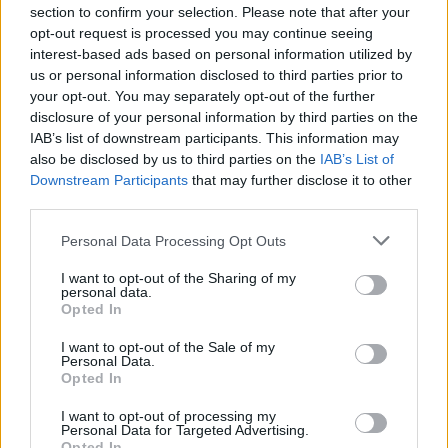
section to confirm your selection. Please note that after your
contemporaneità con il
West Ham
nella lotta salvezza. Di
opt-out request is processed you may continue seeing
mezzo però, c’è proprio la
finale di Fa Cup
. Il Chelsea nel
interest-based ads based on personal information utilized by
week-end ha giocato a Wembley contro il City. La finalesi è
us or personal information disclosed to third parties prior to
disputata sabato alle 16, e per questo i Blues
avranno dei
your opt-out. You may separately opt-out of the further
giorni di riposo
, giocando il derby contro il Tottenham 4
disclosure of your personal information by third parties on the
giorni dopo, di martedì. La pressione sugli uomini di De
IAB’s list of downstream participants. This information may
Zerbi sarà altissima, specialmente dopo la sconfitta del
also be disclosed by us to third parties on the
IAB’s List of
West Ham. Gli Spurs stasera potrebbero essere già salvi
Downstream Participants
that may further disclose it to other
third parties.
Personal Data Processing Opt Outs
I want to opt-out of the Sharing of my
personal data.
Opted In
I want to opt-out of the Sale of my
Personal Data.
Opted In
I want to opt-out of processing my
Personal Data for Targeted Advertising.
Anno di Fondazione:
1905
Opted In