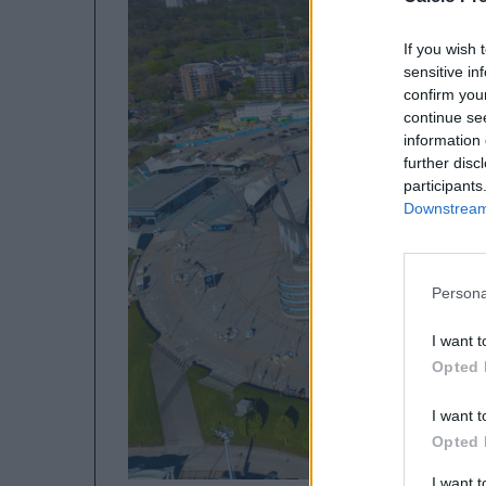
If you wish 
sensitive in
confirm you
continue se
information 
further disc
participants
Downstream 
Persona
I want t
Opted 
I want t
Opted 
I want 