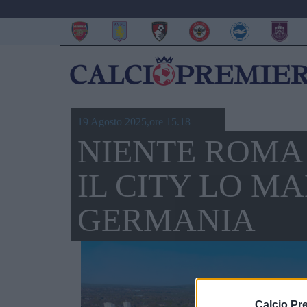
19 Agosto 2025,ore 15.18
NIENTE ROMA 
IL CITY LO M
GERMANIA
Calcio Pr