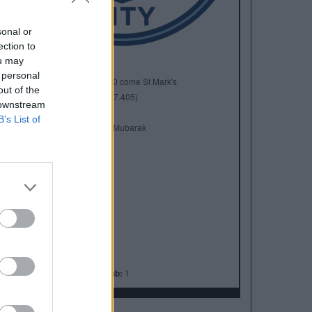
sonal or
ection to
ou may
 personal
Anno di Fondazione:
1880 come St Mark's
out of the
Stadio:
Etihad Stadium (47.405)
 downstream
Città:
Manchester
B’s List of
Presidente:
Khaldoon Al Mubarak
Manager:
Pep Guardiola
ALBO D'ORO
Premier League:
10
FA Cup:
7
League Cup:
8
FA Community Shield:
7
Champions League:
1
Supercoppa Europea:
1
Coppa del Mondo per Club:
1