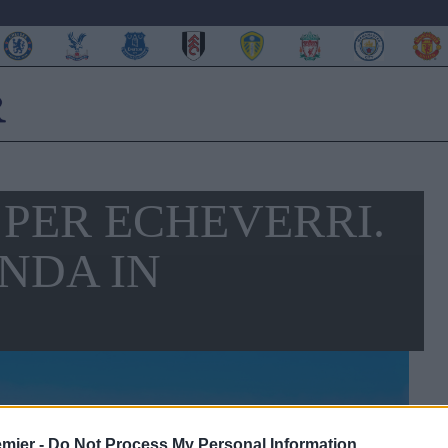
PER ECHEVERRI.
ANDA IN
emier -
Do Not Process My Personal Information