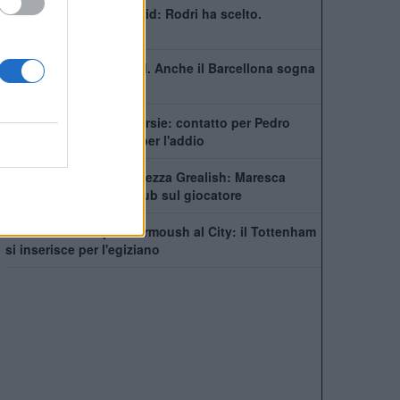
Barcellona e Real Madrid: Rodri ha scelto.
Trattative le vivo
Non solo il Real Madrid. Anche il Barcellona sogna
Rodri
City scatenato sulle corsie: contatto per Pedro
Neto, Savinho spinge per l'addio
Manchester City, incertezza Grealish: Maresca
prende tempo, sette club sul giocatore
Futuro in bilico per Marmoush al City: il Tottenham
si inserisce per l'egiziano