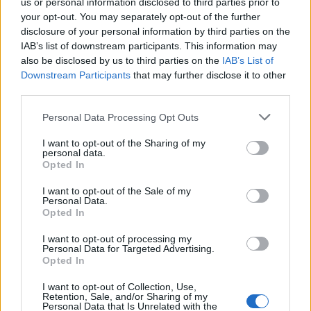
us or personal information disclosed to third parties prior to
REDAZIONE
your opt-out. You may separately opt-out of the further
disclosure of your personal information by third parties on the
Twitter: @Calciopremier
IAB’s list of downstream participants. This information may
also be disclosed by us to third parties on the
IAB’s List of
Downstream Participants
that may further disclose it to other
third parties.
Personal Data Processing Opt Outs
I want to opt-out of the Sharing of my
personal data.
Opted In
I want to opt-out of the Sale of my
Personal Data.
Opted In
Anno di Fondazione:
1878 come Newton Health LYR F.C.
I want to opt-out of processing my
Stadio:
Old Trafford (75.731)
Personal Data for Targeted Advertising.
Città:
Manchester
Opted In
Presidente:
Avram Glazer e Joel Glazer
Manager:
Ruben Amorim
I want to opt-out of Collection, Use,
Retention, Sale, and/or Sharing of my
Personal Data that Is Unrelated with the
ALBO D'ORO