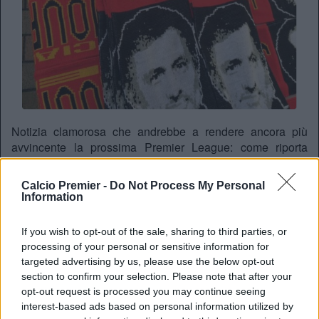
Notizia clamorosa che andrebbe a rendere ancora più
avvincente la prossima Premier League: come riporta
Tuttomercatoweb.com
, il
Manchester United
avrebbe
trovato l’accordo con
Josè Mourinho
per la prossima
Calcio Premier -
Do Not Process My Personal
stagione, vedendolo come sostituto di
Van Gaal
. Inoltre,
Information
nonostante un attacco già pieno di stelle, il primo obiettivo
per il mercato estivo è
Harry Kane
del Tottenham, con
If you wish to opt-out of the sale, sharing to third parties, or
Diego Costa
del Chelsea come alternativa. Se
processing of your personal or sensitive information for
confermate, queste voci aumenterebbero la concorrenza
targeted advertising by us, please use the below opt-out
per la vittoria della prossima
Premier
, visto già l’accordo
section to confirm your selection. Please note that after your
tra il
Manchester City
e
Guardiola
.
opt-out request is processed you may continue seeing
interest-based ads based on personal information utilized by