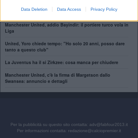
Come giocherà il nuovo Manchester United? Rivoluzione
Data Deletion
Data Access
Privacy Policy
a centrocampo
Manchester United, addio Bayindir: il portiere turco vola in
Liga
United, Yoro chiede tempo: "Ho solo 20 anni, posso dare
tanto a questo club"
La Juventus ha il si Zirkzee: cosa manca per chiudere
Manchester United, c'è la firma di Margetson dallo
Swansea: annuncio e dettagli
Per la pubblicità su questo sito contatta:
adv@fabfour2013.it
Per informazioni contatta:
redazione@calciopremier.it