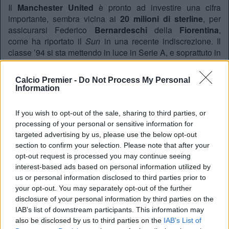
Il
Manchester United
è pronto ad investire una cifra
importante, sembra vicina ai
20 milioni di sterline
, per
assicurarsi Federico
Bernardeschi
della
Fiorentina
,
come ha riportato il
Sun
in una recente indiscrezione. Il
classe ’94 si sta mettendo in luce in Serie A, e soprattuto in
Europa League, dove, solo pochi giorni fa, ha segnato un
gol davvero incredibile contro il Tottenham. I viola hanno
Calcio Premier -
Do Not Process My Personal
un contratto fino al 2019 e vorrebbero riuscire a trattenere il
Information
giocatore più a lungo possibile, anche se su di lui si
stanno avventando, oltre allo United, anche PSG,Real
If you wish to opt-out of the sale, sharing to third parties, or
Madrid e Barcellona.
processing of your personal or sensitive information for
targeted advertising by us, please use the below opt-out
Redazione
section to confirm your selection. Please note that after your
Twitter @Calciopremier
opt-out request is processed you may continue seeing
interest-based ads based on personal information utilized by
us or personal information disclosed to third parties prior to
your opt-out. You may separately opt-out of the further
disclosure of your personal information by third parties on the
IAB’s list of downstream participants. This information may
also be disclosed by us to third parties on the
IAB’s List of