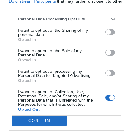
Downstream Participants
that may further disclose it to other
third parties.
Personal Data Processing Opt Outs
I want to opt-out of the Sharing of my
personal data.
Anno di Fondazione:
1878 come Newton Health LYR F.C.
Opted In
Stadio:
Old Trafford (75.731)
Città:
Manchester
I want to opt-out of the Sale of my
Personal Data.
Presidente:
Avram Glazer e Joel Glazer
Opted In
Manager:
Ruben Amorim
ALBO D'ORO
I want to opt-out of processing my
Personal Data for Targeted Advertising.
Premier League:
20
Opted In
FA Cup:
13
League Cup:
6
I want to opt-out of Collection, Use,
Retention, Sale, and/or Sharing of my
FA Community Shield:
21
Personal Data that Is Unrelated with the
Purposes for which it was collected.
Champions League:
3
Opted Out
Supercoppa Europea:
1
Coppa del Mondo per Club:
1
CONFIRM