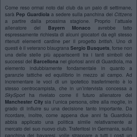
Come reso ormai noto dal club da un paio di settimane,
sarà
Pep Guardiola
a sedere sulla panchina dei
Citizens
a partire dalla prossima stagione. Proprio l’attuale
allenatore del
Bayern Monaco
avrebbe fatto
espressamente richiesta di alcuni giocatori da egli stesso
ritenuti elementi cardine per il progetto
british
. Uno di
questi è il veterano blaugrana
Sergio Busquets
, forse non
una delle stelle più appariscenti tra i tanti simboli dei
successi del
Barcellona
nei gloriosi anni di Guardiola, ma
elemento indubbiamente fondamentale in quanto a
garanzie tattiche ed equilibrio in mezzo al campo. Ad
incrementare le voci di un ipotetico trasferimento è lo
stesso centrocampista, che in un’intervista concessa a
SkySport
ha rivelato come il futuro allenatore del
Manchester City
sia l’unica persona, oltre alla moglie, in
grado di influire su una decisione tanto importante. Da
ricordare, inoltre, come appena due anni fa Guardiola
abbia applicato una politica simile relativamente al
mercato del suo nuovo club. Traferitosi in Germania, sulla
panchina dei bavaresi, volle strappare a tutti i costi un