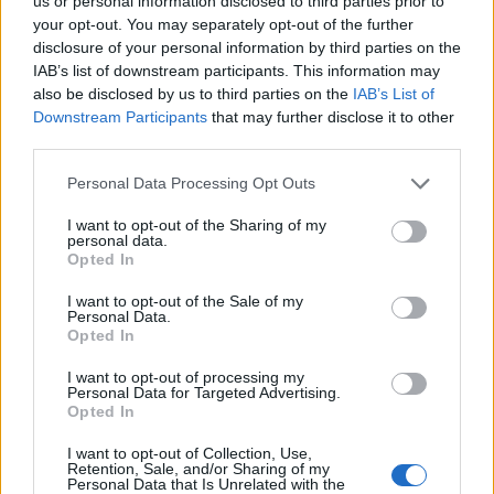
us or personal information disclosed to third parties prior to
prossimo addio di
Yaya Tourè
. Si attendono dunque
your opt-out. You may separately opt-out of the further
sviluppi per quella che sarà con tutta probabilità una
disclosure of your personal information by third parties on the
sessione estiva di calciomercato da ricordare per i
IAB’s list of downstream participants. This information may
supporters dei Citizens.
also be disclosed by us to third parties on the
IAB’s List of
Downstream Participants
that may further disclose it to other
third parties.
SIMONE TORRICINI
Personal Data Processing Opt Outs
Twitter: @Calciopremier
I want to opt-out of the Sharing of my
personal data.
Opted In
I want to opt-out of the Sale of my
Personal Data.
Opted In
I want to opt-out of processing my
Personal Data for Targeted Advertising.
Opted In
I want to opt-out of Collection, Use,
Retention, Sale, and/or Sharing of my
Personal Data that Is Unrelated with the