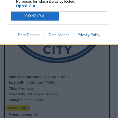
Purposes for which it was collected.
Opted Out
CONFIRM
Data Deletion
Data Access
Privacy Policy
Anno di Fondazione:
1880 come St Mark's
Stadio:
Etihad Stadium (47.405)
Città:
Manchester
Presidente:
Khaldoon Al Mubarak
Manager:
Pep Guardiola
ALBO D'ORO
Premier League:
10