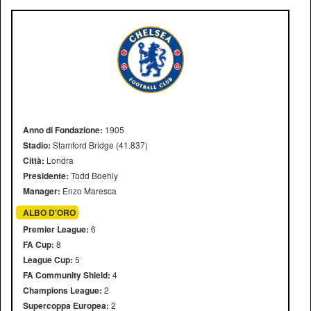
Anno di Fondazione:
1905
Stadio:
Stamford Bridge (41.837)
Città:
Londra
Presidente:
Todd Boehly
Manager:
Enzo Maresca
ALBO D'ORO
Premier League:
6
FA Cup:
8
League Cup:
5
FA Community Shield:
4
Champions League:
2
Supercoppa Europea:
2