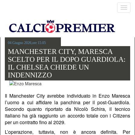
Toggl
navig
04 Giugno 2026,ore 15.05
MANCHESTER CITY, MARESCA
SCELTO PER IL DOPO GUARDIOLA:
IL CHELSEA CHIEDE UN
INDENNIZZO
Il Manchester City avrebbe individuato in Enzo Maresca
l’uomo a cui affidare la panchina per il post-Guardiola.
Secondo quanto riportato da
Nicolò Schira
, il tecnico
italiano ha già raggiunto un accordo totale con i Citizens
per un contratto fino al 2029.
L’operazione, tuttavia, non è ancora definita. Per