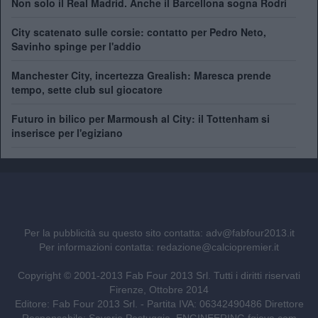
Non solo il Real Madrid. Anche il Barcellona sogna Rodri
City scatenato sulle corsie: contatto per Pedro Neto,
Savinho spinge per l'addio
Manchester City, incertezza Grealish: Maresca prende
tempo, sette club sul giocatore
Futuro in bilico per Marmoush al City: il Tottenham si
inserisce per l'egiziano
Per la pubblicità su questo sito contatta:
adv@fabfour2013.it
Per informazioni contatta:
redazione@calciopremier.it
Copyright © 2001-2013 Fab Four 2013 Srl. Tutti i diritti riservati
Firenze, Ottobre 2014
Editore: Fab Four 2013 Srl. - Partita IVA: 06342490486 Direttore
Responsabile: Saverio Pestuggia. ENGINEERING
fgiova.com