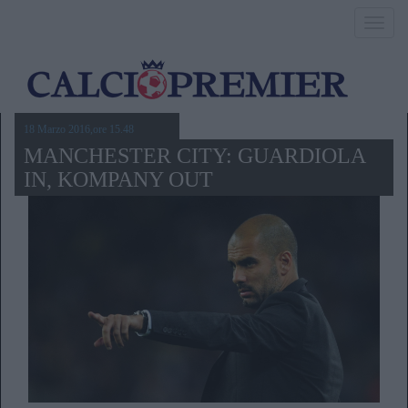
Toggl
navig
18 Marzo 2016,ore 15.48
MANCHESTER CITY: GUARDIOLA
IN, KOMPANY OUT