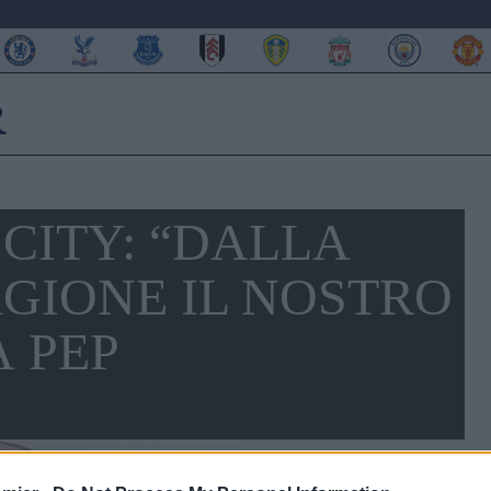
CITY: “DALLA
GIONE IL NOSTRO
 PEP