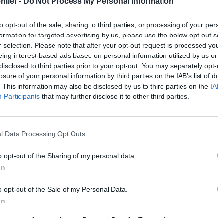
emier -
Do Not Process My Personal Information
to opt-out of the sale, sharing to third parties, or processing of your per
formation for targeted advertising by us, please use the below opt-out s
r selection. Please note that after your opt-out request is processed y
eing interest-based ads based on personal information utilized by us or
disclosed to third parties prior to your opt-out. You may separately opt-
losure of your personal information by third parties on the IAB’s list of
. This information may also be disclosed by us to third parties on the
IA
Participants
that may further disclose it to other third parties.
l Data Processing Opt Outs
o opt-out of the Sharing of my personal data.
In
o opt-out of the Sale of my Personal Data.
fficiale. Il
Manchester City
questa mattina ha ufficializzato
In
ersi sulla panchina dei
Citizens
sarà
Pep Guardiola.
A