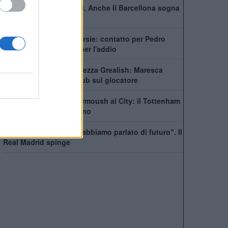
Non solo il Real Madrid. Anche il Barcellona sogna
Rodri
City scatenato sulle corsie: contatto per Pedro
Neto, Savinho spinge per l'addio
Manchester City, incertezza Grealish: Maresca
prende tempo, sette club sul giocatore
Futuro in bilico per Marmoush al City: il Tottenham
si inserisce per l'egiziano
Maresca: "Rodri? Non abbiamo parlato di futuro". Il
Real Madrid spinge