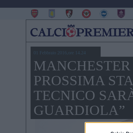
01 Febbraio 2016,ore 14.24
MANCHESTER 
PROSSIMA STA
TECNICO SARÀ
GUARDIOLA”