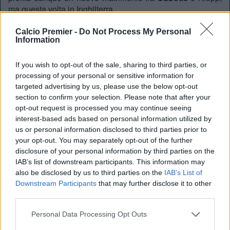
ma questa volta in Inghilterra.
Calcio Premier -
Do Not Process My Personal
Information
REDAZIONE
Twitter @Calciopremier
If you wish to opt-out of the sale, sharing to third parties, or
processing of your personal or sensitive information for
targeted advertising by us, please use the below opt-out
section to confirm your selection. Please note that after your
opt-out request is processed you may continue seeing
interest-based ads based on personal information utilized by
us or personal information disclosed to third parties prior to
your opt-out. You may separately opt-out of the further
disclosure of your personal information by third parties on the
IAB’s list of downstream participants. This information may
also be disclosed by us to third parties on the
IAB’s List of
Downstream Participants
that may further disclose it to other
third parties.
Anno di Fondazione:
1892
Stadio:
Anfield (45.276)
Personal Data Processing Opt Outs
Città:
Liverpool