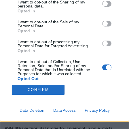
Presidente:
Tom Werner
I want to opt-out of the Sharing of my
personal data.
Manager:
Arne Slot
Opted In
ALBO D'ORO
I want to opt-out of the Sale of my
Premier League:
19
Personal Data.
FA Cup:
8
Opted In
League Cup:
10
FA Community Shield:
16
I want to opt-out of processing my
Personal Data for Targeted Advertising.
Champions League:
6
Opted In
Supercoppa Europea:
4
Coppa del Mondo per Club:
1
I want to opt-out of Collection, Use,
Retention, Sale, and/or Sharing of my
Personal Data that Is Unrelated with the
Purposes for which it was collected.
Opted Out
Leoni vede il ritorno: il punto sul recupero dall'infortunio
CONFIRM
Chi è Ibrahim Mbaye, il talento del PSG finito nel mirino
del Liverpool
Tottenham scatenato per Gakpo: contatto con gli agenti,
Data Deletion
Data Access
Privacy Policy
De Zerbi vuole l'olandese
PSG, Mbaye fuori dal progetto: Liverpool in pole, ma la