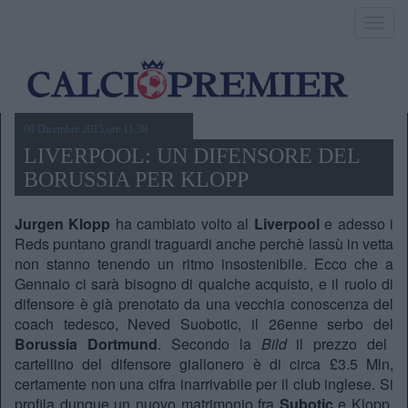
Toggl
navig
09 Dicembre 2015,ore 11.38
LIVERPOOL: UN DIFENSORE DEL
BORUSSIA PER KLOPP
Jurgen Klopp
ha cambiato volto al
Liverpool
e adesso i
Reds puntano grandi traguardi anche perchè lassù in vetta
non stanno tenendo un ritmo insostenibile. Ecco che a
Gennaio ci sarà bisogno di qualche acquisto, e il ruolo di
difensore è già prenotato da una vecchia conoscenza del
coach tedesco, Neved Suobotic, il 26enne serbo del
Borussia Dortmund
. Secondo la
Bild
il prezzo del
cartellino del difensore giallonero è di circa £3.5 Mln,
certamente non una cifra inarrivabile per il club inglese. Si
profila dunque un nuovo matrimonio fra
Subotic
e Klopp,