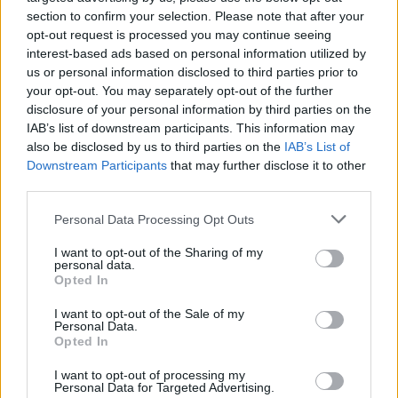
avvicinamento a
Erkin
– laterale di difesa
section to confirm your selection. Please note that after your
del
Fenerbache
– il quale secondo il
Corriere dello
opt-out request is processed you may continue seeing
Sport
sarebbe più propenso ad accettare la corte dell’
Inter
.
interest-based ads based on personal information utilized by
us or personal information disclosed to third parties prior to
your opt-out. You may separately opt-out of the further
REDAZIONE
disclosure of your personal information by third parties on the
Twitter: @Calciopremier
IAB’s list of downstream participants. This information may
also be disclosed by us to third parties on the
IAB’s List of
Downstream Participants
that may further disclose it to other
third parties.
Personal Data Processing Opt Outs
I want to opt-out of the Sharing of my
personal data.
Opted In
I want to opt-out of the Sale of my
Personal Data.
Opted In
I want to opt-out of processing my
Personal Data for Targeted Advertising.