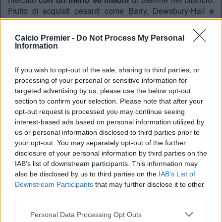
Frutto di acquisti pesanti come Barry, Dewsbury-Hall e
Dibling. Da non dimenticare ovviamente l’arrivo di
Grealish
in prestito, e di Rohl dal Friburgo. L’Everton non
Calcio Premier -
Do Not Process My Personal
aveva mai chiuso con un passivo simile. Ciò è stato
Information
possibile per vari motivi. Il primo è
il riassetto dei debiti
operato dai Friedkin, con quest’ultimi che sono stati
If you wish to opt-out of the sale, sharing to third parties, or
rimborsati, trasformati in azioni o rifinanziati a condizioni
processing of your personal or sensitive information for
più favorevoli. Oltre a questo giova ricordare che l’Everton
targeted advertising by us, please use the below opt-out
dal gennaio 2021 al gennaio 2025 non aveva
section to confirm your selection. Please note that after your
sostanzialmente speso, con 86 milioni di profitti.
opt-out request is processed you may continue seeing
Le ambizioni
interest-based ads based on personal information utilized by
us or personal information disclosed to third parties prior to
Infine c’è il nuovo e modernissimo
Hill Dickinson
your opt-out. You may separately opt-out of the further
Stadium
, che permetterà al club di aumentare
disclosure of your personal information by third parties on the
notevolmente i propri ricavi. Basti pensare che la capienza
IAB’s list of downstream participants. This information may
è salita di 13mila posti. Tutto questo ha permesso ai
also be disclosed by us to third parties on the
IAB’s List of
Freidkin di aprire i cordoni della borsa, e di far tornare a
Downstream Participants
that may further disclose it to other
sognare i tifosi Toffees. 6 punti nelle prime 3 giornate
third parties.
hanno contribuito a generare entusiasmo attorno alla
banda di David Moyes. Lo scozzese è un
simbolo vivente
Personal Data Processing Opt Outs