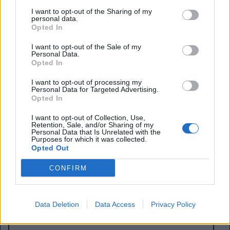
del mondo Everton
, ed in queste prime apparizioni le sue
I want to opt-out of the Sharing of my
idee sono state recepite dalla squadra. Grealish è già
personal data.
diventato un idolo, e Ndiaye si conferma uno dei giocatri
Opted In
più divertenti della Premier. In difesa sta per tornare
I want to opt-out of the Sale of my
Branthwaite
, che potrà così sopperire alle mancanze di
Personal Data.
Tarkowski e O’Brien. L’Everton punta a tornare nel calcio
Opted In
che conta, e già in questa stagione sarà un osso durissimo
per tutti. Chiaramente nessuno parla di Europa, ma con
I want to opt-out of processing my
Personal Data for Targeted Advertising.
Moyes sognare non costa nulla.
Opted In
I want to opt-out of Collection, Use,
Retention, Sale, and/or Sharing of my
Personal Data that Is Unrelated with the
Purposes for which it was collected.
Opted Out
CONFIRM
Data Deletion
Data Access
Privacy Policy