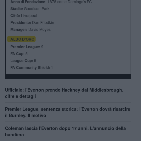
Anno di Fondazione:
1878 come Domingo's FC
Stadio:
Goodison Park
Città:
Liverpool
Presidente:
Dan Friedkin
Manager:
David Moyes
ALBO D'ORO
Premier League:
9
FA Cup:
5
League Cup:
9
FA Community Shield:
1
Ufficiale: l'Everton prende Hackney dal Middlesbrough,
cifre e dettagli
Premier League, sentenza storica: l'Everton dovrà risarcire
il Burnley. Il motivo
Coleman lascia l'Everton dopo 17 anni. L'annuncio della
bandiera