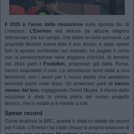
Il 2025 è l’anno della rivoluzione
sulla sponda blu di
Liverpool.
L’Everton
era reduce da alcune stagioni
fallimentari, sia sul campo, che dietro le varie scrivanie. La
proprietà Moshiri aveva fatto il suo tempo, e dopo spese
folli (e spesso scriteriate) sul mercato, ha pagato il conto
con la penalizzazione nella stagione 2023/24. Al termine
del 2024 però
i Fredidkin
, proprietari già della Roma,
hanno acquistato il club. Le circostanze sono state a loro
favorevoli, con i lavori per il nuovo stadio che sarebbero
terminati pochi mesi dopo. Gli americani però
ci hanno
messo del loro
, ingaggiando David Moyes. Il ritorno dello
scozzese è stata la prima pietra del nuovo progetto
tecnico, che in estate si è rivelato a tutti.
Spese record
Come analizza la
BBC
, questa è stata un’estate da record
per il club. L’Everton ha infatti chiuso la propria sessione di
mercato
con un meno 96 milioni
di Sterline nel bilancio.