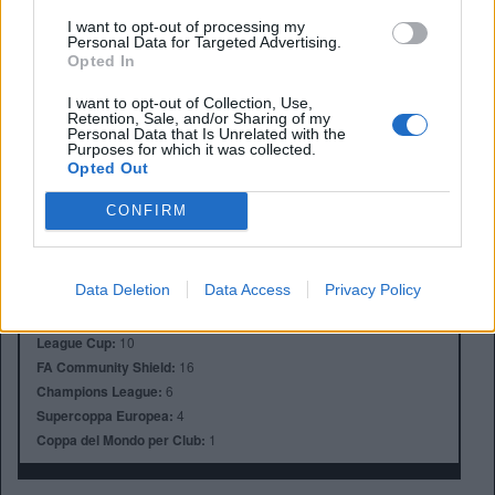
I want to opt-out of processing my
Personal Data for Targeted Advertising.
Opted In
I want to opt-out of Collection, Use,
Retention, Sale, and/or Sharing of my
Personal Data that Is Unrelated with the
Anno di Fondazione:
1892
Purposes for which it was collected.
Stadio:
Anfield (45.276)
Opted Out
Città:
Liverpool
Presidente:
Tom Werner
CONFIRM
Manager:
Arne Slot
ALBO D'ORO
Data Deletion
Data Access
Privacy Policy
Premier League:
19
FA Cup:
8
League Cup:
10
FA Community Shield:
16
Champions League:
6
Supercoppa Europea:
4
Coppa del Mondo per Club:
1