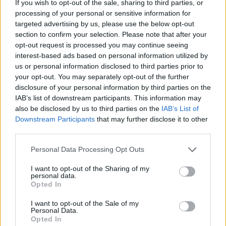
If you wish to opt-out of the sale, sharing to third parties, or
processing of your personal or sensitive information for
targeted advertising by us, please use the below opt-out
E ora
section to confirm your selection. Please note that after your
L’1-4 casalingo incassato dagli olandesi sa di sentenza
opt-out request is processed you may continue seeing
sulla stagione del Liverpool. La Champions League fino
interest-based ads based on personal information utilized by
ad ora era stata l’unico appiglio, con la bella vittoria sul
us or personal information disclosed to third parties prior to
Real Madrid.
Il nervosismo di Van Dijk era plateale
, ed il
your opt-out. You may separately opt-out of the further
capitano dei Reds stava già protestando prima della
disclosure of your personal information by third parties on the
battuta del corner, cosa che ha continuato a fare anche
IAB’s list of downstream participants. This information may
dopo il rigore. Dopo pochi minuti si è anche fatto ammonire
also be disclosed by us to third parties on the
IAB’s List of
per un intervento in ritardo. La riflessione è chiara, se il
Downstream Participants
that may further disclose it to other
Liverpool non può appoggiarsi nemmeno sulle possenti
third parties.
spalle di Van Dijk, chi può guidare una squadra che
Personal Data Processing Opt Outs
sembra allo sbaraglio?
I want to opt-out of the Sharing of my
personal data.
Opted In
I want to opt-out of the Sale of my
Personal Data.
Opted In