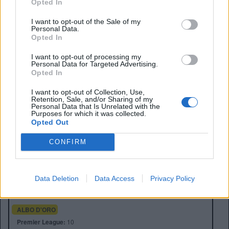
Opted In
I want to opt-out of the Sale of my
Personal Data.
Opted In
I want to opt-out of processing my
Personal Data for Targeted Advertising.
Opted In
I want to opt-out of Collection, Use,
Retention, Sale, and/or Sharing of my
Personal Data that Is Unrelated with the
Purposes for which it was collected.
Opted Out
CONFIRM
Anno di Fondazione:
1880 come St Mark's
Stadio:
Etihad Stadium (47.405)
Città:
Manchester
Data Deletion
Data Access
Privacy Policy
Presidente:
Khaldoon Al Mubarak
Manager:
Pep Guardiola
ALBO D'ORO
Premier League:
10