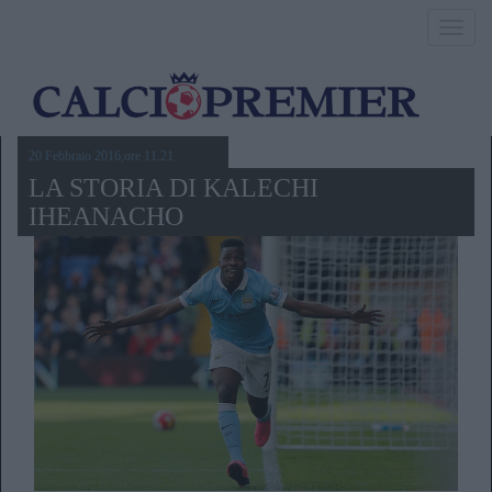
Toggl
navig
20 Febbraio 2016,ore 11.21
LA STORIA DI KALECHI
IHEANACHO