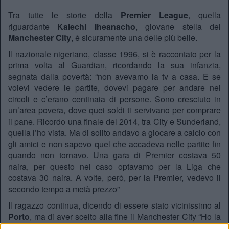
Tra tutte le storie della
Premier League
, quella
riguardante
Kalechi Iheanacho
, giovane stella del
Manchester City
, è sicuramente una delle più belle.
Il nazionale nigeriano, classe 1996, si è raccontato per la
prima volta al Guardian, ricordando la sua infanzia,
segnata dalla povertà: “non avevamo la tv a casa. E se
volevi vedere le partite, dovevi pagare per andare nei
circoli e c’erano centinaia di persone. Sono cresciuto in
un’area povera, dove quei soldi ti servivano per comprare
il pane. Ricordo una finale del 2014, tra City e Sunderland,
quella l’ho vista. Ma di solito andavo a giocare a calcio con
gli amici e non sapevo quel che accadeva nelle partite fin
quando non tornavo. Una gara di Premier costava 50
naira, per questo nel caso optavamo per la Liga che
costava 30 naira. A volte, però, per la Premier, vedevo il
secondo tempo a metà prezzo”
Il ragazzo continua, dicendo di essere stato vicinissimo al
Porto
, ma di aver scelto alla fine il Manchester City “Ho la
fiducia dei compagni, essere già in ritiro è stato bellissimo.