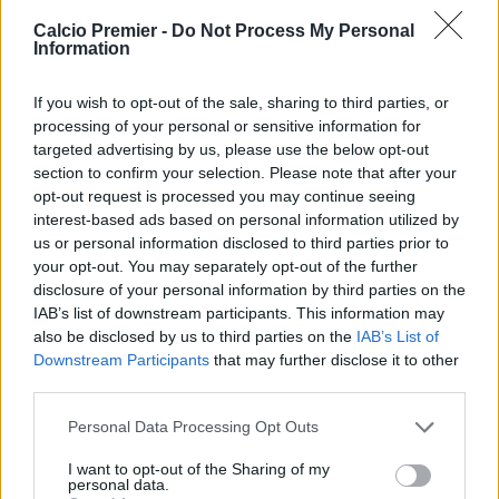
A volte sei nervoso, a stare vicino a questi grandi giocatori,
Calcio Premier -
Do Not Process My Personal
ma poi tengo la testa bassa, lavoro, ed ascolto ogni
Information
consiglio. Adesso sono tornato in Nigeria ed è stato
pazzesco: tutti a vedermi, a conoscermi, ad incontrarmi. E’
If you wish to opt-out of the sale, sharing to third parties, or
meraviglioso”.
processing of your personal or sensitive information for
targeted advertising by us, please use the below opt-out
section to confirm your selection. Please note that after your
fonte: tuttomercatoweb
opt-out request is processed you may continue seeing
interest-based ads based on personal information utilized by
us or personal information disclosed to third parties prior to
your opt-out. You may separately opt-out of the further
disclosure of your personal information by third parties on the
IAB’s list of downstream participants. This information may
also be disclosed by us to third parties on the
IAB’s List of
Downstream Participants
that may further disclose it to other
third parties.
Personal Data Processing Opt Outs
I want to opt-out of the Sharing of my
personal data.