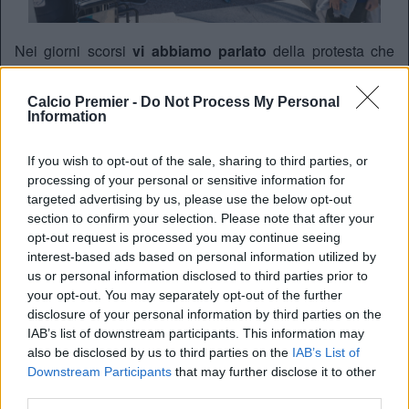
Nei giorni scorsi
vi abbiamo parlato
della protesta che
andrà in scena oggi a Londra. I tifosi del Tottenham
manifesteranno contro la proprietà Levy, poco prima del
Calcio Premier -
Do Not Process My Personal
match contro il Manchester United. Sky Sports ha
Information
raccontato i dettagli di questa manifestazione organizzata.
Ovviamente il bersaglio numero uno è proprio Levy, che
If you wish to opt-out of the sale, sharing to third parties, or
non sempre accetta di buon grado queste accuse. I risultati
processing of your personal or sensitive information for
del Tottenham del dopo Pochettino sono negativi, con la
targeted advertising by us, please use the below opt-out
sala dei trofei
che ormai è vuota da tempo. Inoltre ci sono
section to confirm your selection. Please note that after your
anche altre motivazioni, come il tentativo di creazione
opt-out request is processed you may continue seeing
della
Superlega
, l’aumento del costo dei biglietti, e
interest-based ads based on personal information utilized by
appunto i risultati sportivi
us or personal information disclosed to third parties prior to
your opt-out. You may separately opt-out of the further
disclosure of your personal information by third parties on the
IAB’s list of downstream participants. This information may
also be disclosed by us to third parties on the
IAB’s List of
Downstream Participants
that may further disclose it to other
third parties.