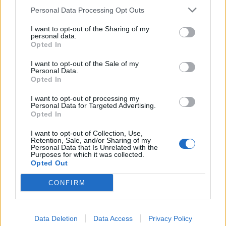
Personal Data Processing Opt Outs
I want to opt-out of the Sharing of my
personal data.
Opted In
Anno di Fondazione:
1882 come Hotspur F.C.
I want to opt-out of the Sale of my
Personal Data.
Stadio:
Tottenham Hotspur Stadium (62850)
Opted In
Città:
Londra
Presidente:
Daniel Levy
I want to opt-out of processing my
Manager:
Ange Postecoglou
Personal Data for Targeted Advertising.
Opted In
ALBO D'ORO
Premier League:
2
I want to opt-out of Collection, Use,
Retention, Sale, and/or Sharing of my
FA Cup:
8
Personal Data that Is Unrelated with the
League Cup:
4
Purposes for which it was collected.
Opted Out
FA Community Shield:
7
CONFIRM
Allarme Tottenham: altro infortunio per Maddison
Data Deletion
Data Access
Privacy Policy
Romero, l'Atletico Madrid supera l'Inter. La situazione