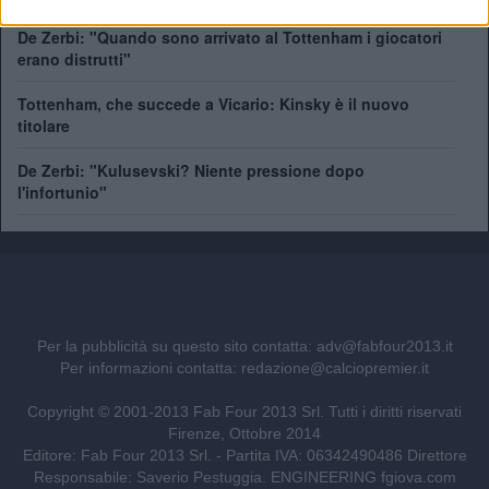
De Zerbi: "Quando sono arrivato al Tottenham i giocatori
erano distrutti"
Tottenham, che succede a Vicario: Kinsky è il nuovo
titolare
De Zerbi: "Kulusevski? Niente pressione dopo
l'infortunio"
Per la pubblicità su questo sito contatta:
adv@fabfour2013.it
Per informazioni contatta:
redazione@calciopremier.it
Copyright © 2001-2013 Fab Four 2013 Srl. Tutti i diritti riservati
Firenze, Ottobre 2014
Editore: Fab Four 2013 Srl. - Partita IVA: 06342490486 Direttore
Responsabile: Saverio Pestuggia. ENGINEERING
fgiova.com