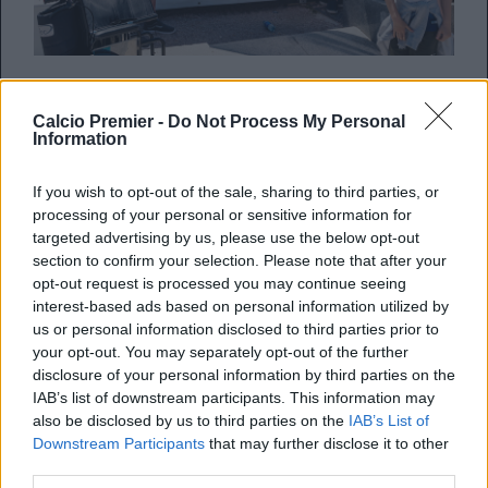
Il Tottenham sta vivendo un’altra stagione difficile. Per
salvare l’annata a Postecoglou serve un grandissimo
Calcio Premier -
Do Not Process My Personal
percorso in Europa League. I tifosi spurs però sono stufi di
Information
vedere le altre squadre festeggiare titoli a fine anno. Per
questo è stata annunciata una protesta contro la società, in
If you wish to opt-out of the sale, sharing to third parties, or
particolare il bersaglio delle accuse è il proprietario Levy.
processing of your personal or sensitive information for
La protesta scatterà alle 14:45 (orario inglese), prima del
targeted advertising by us, please use the below opt-out
match contro il Manchester United, in programma alle
section to confirm your selection. Please note that after your
17:30. Il moto è uno solo: “Il nostro club, la nostra voce”
opt-out request is processed you may continue seeing
interest-based ads based on personal information utilized by
us or personal information disclosed to third parties prior to
your opt-out. You may separately opt-out of the further
disclosure of your personal information by third parties on the
IAB’s list of downstream participants. This information may
also be disclosed by us to third parties on the
IAB’s List of
Downstream Participants
that may further disclose it to other
third parties.