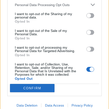
Personal Data Processing Opt Outs
I want to opt-out of the Sharing of my
personal data.
Anno di Fondazione:
1882 come Hotspur F.C.
Opted In
Stadio:
Tottenham Hotspur Stadium (62850)
Città:
Londra
I want to opt-out of the Sale of my
Personal Data.
Presidente:
Daniel Levy
Opted In
Manager:
Ange Postecoglou
I want to opt-out of processing my
ALBO D'ORO
Personal Data for Targeted Advertising.
Premier League:
2
Opted In
FA Cup:
8
I want to opt-out of Collection, Use,
League Cup:
4
Retention, Sale, and/or Sharing of my
FA Community Shield:
7
Personal Data that Is Unrelated with the
Purposes for which it was collected.
Opted Out
De Zerbi: "Quando sono arrivato al Tottenham i giocatori
CONFIRM
erano distrutti"
Tottenham, che succede a Vicario: Kinsky è il nuovo
Data Deletion
Data Access
Privacy Policy
titolare