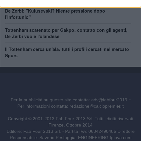
De Zerbi: "Kulusevski? Niente pressione dopo
l'infortunio"
Tottenham scatenato per Gakpo: contatto con gli agenti,
De Zerbi vuole l'olandese
Il Tottenham cerca un'ala: tutti i profili cercati nel mercato
Spurs
Per la pubblicità su questo sito contatta:
adv@fabfour2013.it
Per informazioni contatta:
redazione@calciopremier.it
Copyright © 2001-2013 Fab Four 2013 Srl. Tutti i diritti riservati
Firenze, Ottobre 2014
Editore: Fab Four 2013 Srl. - Partita IVA: 06342490486 Direttore
Responsabile: Saverio Pestuggia. ENGINEERING
fgiova.com