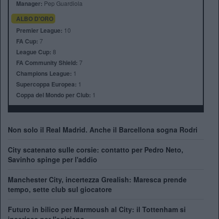
Manager:
Pep Guardiola
ALBO D'ORO
Premier League:
10
FA Cup:
7
League Cup:
8
FA Community Shield:
7
Champions League:
1
Supercoppa Europea:
1
Coppa del Mondo per Club:
1
Non solo il Real Madrid. Anche il Barcellona sogna Rodri
City scatenato sulle corsie: contatto per Pedro Neto,
Savinho spinge per l'addio
Manchester City, incertezza Grealish: Maresca prende
tempo, sette club sul giocatore
Futuro in bilico per Marmoush al City: il Tottenham si
inserisce per l'egiziano