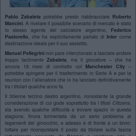
Pablo Zabaleta
potrebbe presto riabbracciare
Roberto
Mancini
. A rivelare il possibile scenario di mercato è stato
lo stesso agente del calciatore argentino,
Federico
Pastorello
, che ha esplicitamente parlato di
Inter
come
destinazione ideale per il suo assistito.
Manuel Pellegrini
non pare intenzionato a lasciare andare
troppo facilmente
Zabaleta
, ma il giocatore – che ha
ancora 18 mesi di contratto col
Manchester City
–
potrebbe spingere per il trasferimento in Serie A e per la
reunion
con l’allenatore che lo ha lanciato definitivamente
tra i titolari qualche anno fa.
Il 30enne terzino destro argentino, nonostante la grande
considerazione di cui gode soprattutto tra i tifosi
Citizens
,
sta avendo qualche difficoltà a trovare spazio in questa
stagione, finora tormentata da un serio problema ai
legamenti del ginocchio, e adesso è di fronte a un bivio:
lottare per riconquistare il posto da titolare sulla fascia