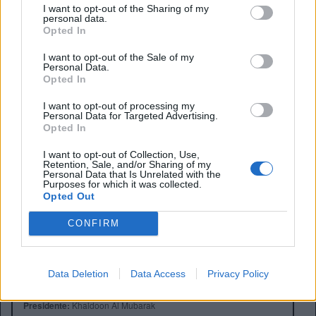
I want to opt-out of the Sharing of my
personal data.
Opted In
I want to opt-out of the Sale of my
Personal Data.
Opted In
I want to opt-out of processing my
Personal Data for Targeted Advertising.
Opted In
I want to opt-out of Collection, Use,
Retention, Sale, and/or Sharing of my
Personal Data that Is Unrelated with the
Purposes for which it was collected.
Opted Out
CONFIRM
Anno di Fondazione:
1880 come St Mark's
Data Deletion
Data Access
Privacy Policy
Stadio:
Etihad Stadium (47.405)
Città:
Manchester
Presidente:
Khaldoon Al Mubarak