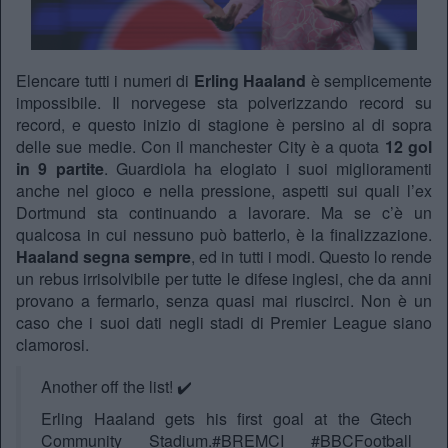
Elencare tutti i numeri di
Erling Haaland
è semplicemente
impossibile. Il norvegese sta polverizzando record su
record, e questo inizio di stagione è persino al di sopra
delle sue medie. Con il manchester City è a quota
12 gol
in 9 partite
. Guardiola ha elogiato i suoi miglioramenti
anche nel gioco e nella pressione, aspetti sui quali l’ex
Dortmund sta continuando a lavorare. Ma se c’è un
qualcosa in cui nessuno può batterlo, è la finalizzazione.
Haaland segna sempre
, ed in tutti i modi. Questo lo rende
un rebus irrisolvibile per tutte le difese inglesi, che da anni
provano a fermarlo, senza quasi mai riuscirci. Non è un
caso che i suoi dati negli stadi di Premier League siano
clamorosi.
Another off the list! ✔️
Erling Haaland gets his first goal at the Gtech
Community Stadium.
#BREMCI
#BBCFootball