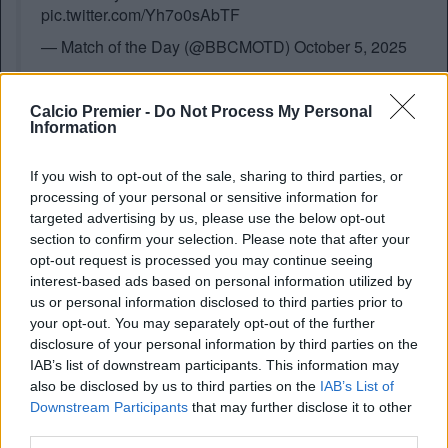
pic.twitter.com/Yh7o0sAbTF
— Match of the Day (@BBCMOTD)
October 5, 2025
Nessuno è al sicuro
Calcio Premier -
Do Not Process My Personal
Information
Haaland è arrivato a Manchester nel 2022, e da lì ha
giocato in 23 stadi diversi in Premier League,
mettendo a
If you wish to opt-out of the sale, sharing to third parties, or
segno almeno una rete in 22 di questi impianti
. L’unico
processing of your personal or sensitive information for
stadio ad essere rimasto imbattuto è
Anfield
, oltre allo
targeted advertising by us, please use the below opt-out
Stadium Of Light del Sunderland, e l’Hill Dickinson
section to confirm your selection. Please note that after your
Stadium dell’Everton, due luoghi dove ancora Haaland
opt-out request is processed you may continue seeing
non ha potuto giocare. Tolto l’etihad, lo stadio dove
interest-based ads based on personal information utilized by
Haaland si trova meglio è quello del West Ham, con 6 reti
us or personal information disclosed to third parties prior to
in 3 gare, e dove ha messo a segno le sue prime reti
your opt-out. You may separately opt-out of the further
inglesi nell’agosto del 2022.
disclosure of your personal information by third parties on the
IAB’s list of downstream participants. This information may
also be disclosed by us to third parties on the
IAB’s List of
Downstream Participants
that may further disclose it to other
third parties.