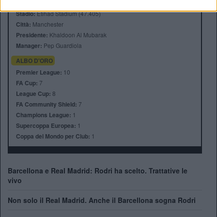
Anno di Fondazione:
1880 come St Mark's
Stadio:
Etihad Stadium (47.405)
Città:
Manchester
Presidente:
Khaldoon Al Mubarak
Manager:
Pep Guardiola
ALBO D'ORO
Premier League:
10
FA Cup:
7
League Cup:
8
FA Community Shield:
7
Champions League:
1
Supercoppa Europea:
1
Coppa del Mondo per Club:
1
Barcellona e Real Madrid: Rodri ha scelto. Trattative le
vivo
Non solo il Real Madrid. Anche il Barcellona sogna Rodri